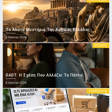
ΠΟΛΙΤΙΣΜΌΣ
Τα Άλυτα Μυστήρια Της Αρχαίας Ελλάδας
Posted
6 Ιουλίου 2026
on
ΚΟΣΜΟΣ
DADT: Η Σχέση Που Αλλάζει Τα Πάντα
Posted
6 Ιουλίου 2026
on
ΤΕΧΝΟΛΟΓΪΑ