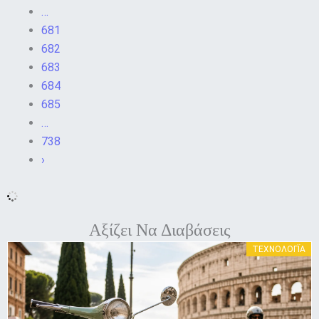
…
681
682
683
684
685
…
738
›
Αξίζει Να Διαβάσεις
ΤΕΧΝΟΛΟΓΪΑ