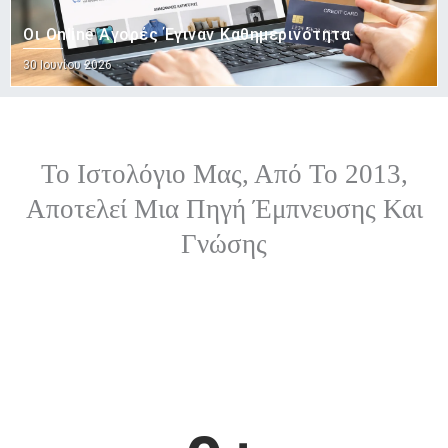
Οι Online Αγορές Έγιναν Καθημερινότητα
Posted
30 Ιουνίου 2026
on
Το Ιστολόγιο Μας, Από Το 2013,
Αποτελεί Μια Πηγή Έμπνευσης Και
Γνώσης