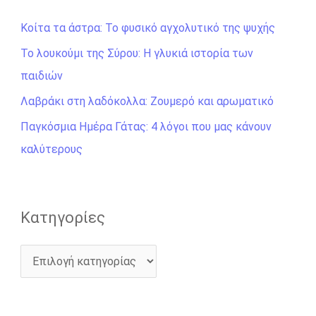
ή
Κοίτα τα άστρα: Το φυσικό αγχολυτικό της ψυχής
τ
η
Το λουκούμι της Σύρου: Η γλυκιά ιστορία των
σ
παιδιών
η
Λαβράκι στη λαδόκολλα: Ζουμερό και αρωματικό
γ
Παγκόσμια Ημέρα Γάτας: 4 λόγοι που μας κάνουν
ι
καλύτερους
α
:
Kατηγορίες