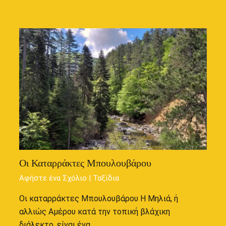
Οι Καταρράκτες Μπουλουβάρου
Αφήστε ένα Σχόλιο
|
Ταξίδια
Οι καταρράκτες Μπουλουβάρου Η Μηλιά, ή
αλλιώς Αμέρου κατά την τοπική βλάχικη
διάλεκτο, είναι ένα…