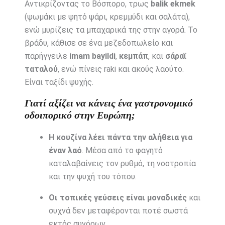
Αντικρίζοντας το Βόσπορο, τρως
balik ekmek
(ψωμάκι με ψητό ψάρι, κρεμμύδι και σαλάτα),
ενώ μυρίζεις τα μπαχαρικά της στην αγορά. Το
βράδυ, κάθισε σε ένα μεζεδοπωλείο και
παρήγγειλε
imam bayildi
,
κεμπάπ
, και
σάραϊ
ταταλού
, ενώ πίνεις raki και ακούς λαούτο.
Είναι ταξίδι ψυχής.
Γιατί αξίζει να κάνεις ένα γαστρονομικό
οδοιπορικό στην Ευρώπη;
Η κουζίνα λέει πάντα την αλήθεια για
έναν λαό
. Μέσα από το φαγητό
καταλαβαίνεις τον ρυθμό, τη νοοτροπία
και την ψυχή του τόπου.
Οι τοπικές γεύσεις είναι μοναδικές
και
συχνά δεν μεταφέρονται ποτέ σωστά
εκτός συνόρων.