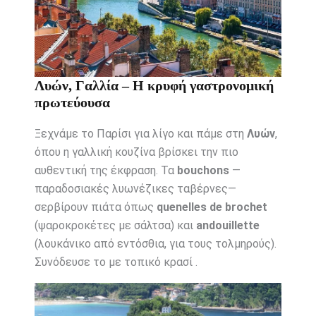
Λυών, Γαλλία – Η κρυφή γαστρονομική
πρωτεύουσα
Ξεχνάμε το Παρίσι για λίγο και πάμε στη
Λυών
,
όπου η γαλλική κουζίνα βρίσκει την πιο
αυθεντική της έκφραση. Τα
bouchons
—
παραδοσιακές λυωνέζικες ταβέρνες—
σερβίρουν πιάτα όπως
quenelles de brochet
(ψαροκροκέτες με σάλτσα) και
andouillette
(λουκάνικο από εντόσθια, για τους τολμηρούς).
Συνόδευσε το με τοπικό κρασί .