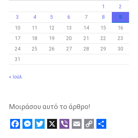
1
2
3
4
5
6
7
8
9
10
11
12
13
14
15
16
17
18
19
20
21
22
23
24
25
26
27
28
29
30
31
« Ιούλ
Μοιράσου αυτό το άρθρο!
F
M
T
X
V
E
C
S