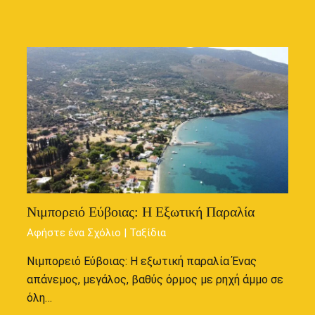
Νιμπορειό Εύβοιας: Η Εξωτική Παραλία
Αφήστε ένα Σχόλιο
|
Ταξίδια
Νιμπορειό Εύβοιας: Η εξωτική παραλία Ένας
απάνεμος, μεγάλος, βαθύς όρμος με ρηχή άμμο σε
όλη…