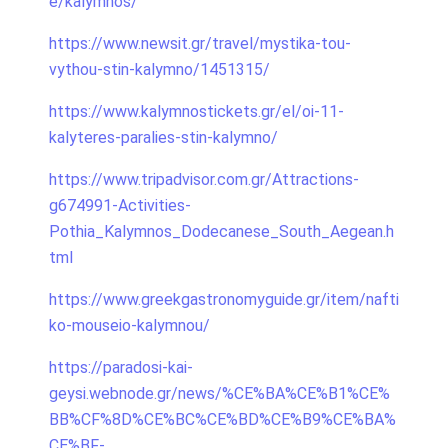
e/kalymnos/
https://www.newsit.gr/travel/mystika-tou-
vythou-stin-kalymno/1451315/
https://www.kalymnostickets.gr/el/oi-11-
kalyteres-paralies-stin-kalymno/
https://www.tripadvisor.com.gr/Attractions-
g674991-Activities-
Pothia_Kalymnos_Dodecanese_South_Aegean.h
tml
https://www.greekgastronomyguide.gr/item/nafti
ko-mouseio-kalymnou/
https://paradosi-kai-
geysi.webnode.gr/news/%CE%BA%CE%B1%CE%
BB%CF%8D%CE%BC%CE%BD%CE%B9%CE%BA%
CE%BF-