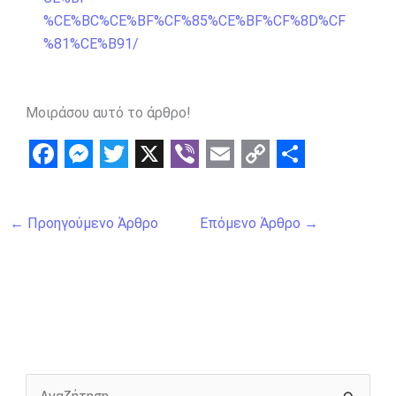
%CE%BC%CE%BF%CF%85%CE%BF%CF%8D%CF
%81%CE%B91/
Μοιράσου αυτό το άρθρο!
F
M
T
X
V
E
C
S
a
e
w
i
m
o
h
←
Προηγούμενο Άρθρο
Επόμενο Άρθρο
→
c
s
i
b
a
p
a
e
s
t
e
i
y
r
b
e
t
r
l
L
e
o
n
e
i
o
g
r
n
k
e
k