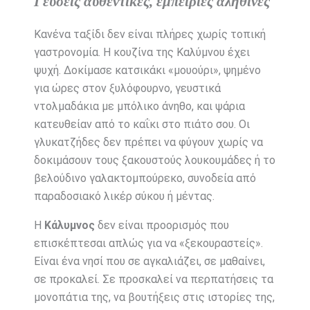
Γεύσεις αυθεντικές, εμπειρίες αληθινές
Κανένα ταξίδι δεν είναι πλήρες χωρίς τοπική
γαστρονομία. Η κουζίνα της Καλύμνου έχει
ψυχή. Δοκίμασε κατσικάκι «μουούρι», ψημένο
για ώρες στον ξυλόφουρνο, γευστικά
ντολμαδάκια με μπόλικο άνηθο, και ψάρια
κατευθείαν από το καΐκι στο πιάτο σου. Οι
γλυκατζήδες δεν πρέπει να φύγουν χωρίς να
δοκιμάσουν τους ξακουστούς λουκουμάδες ή το
βελούδινο γαλακτομπούρεκο, συνοδεία από
παραδοσιακό λικέρ σύκου ή μέντας.
Η
Κάλυμνος
δεν είναι προορισμός που
επισκέπτεσαι απλώς για να «ξεκουραστείς».
Είναι ένα νησί που σε αγκαλιάζει, σε μαθαίνει,
σε προκαλεί. Σε προσκαλεί να περπατήσεις τα
μονοπάτια της, να βουτήξεις στις ιστορίες της,