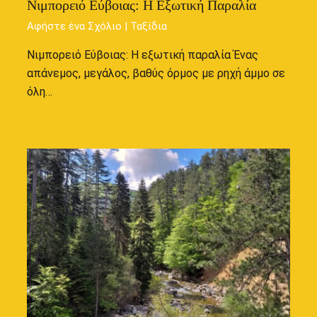
Νιμπορειό Εύβοιας: Η Εξωτική Παραλία
Αφήστε ένα Σχόλιο
|
Ταξίδια
Νιμπορειό Εύβοιας: Η εξωτική παραλία Ένας
απάνεμος, μεγάλος, βαθύς όρμος με ρηχή άμμο σε
όλη…