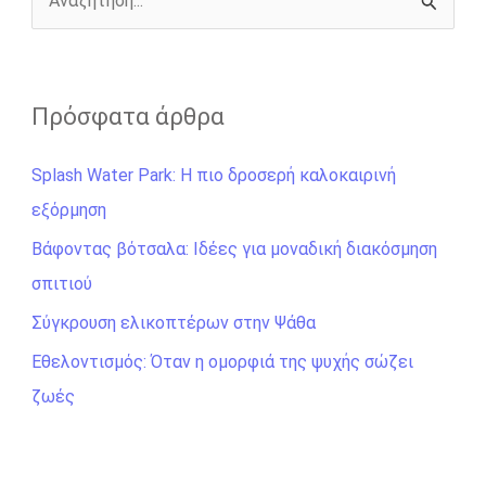
r
Α
ν
α
ζ
Πρόσφατα άρθρα
ή
Splash Water Park: Η πιο δροσερή καλοκαιρινή
τ
εξόρμηση
η
σ
Βάφοντας βότσαλα: Ιδέες για μοναδική διακόσμηση
η
σπιτιού
γ
Σύγκρουση ελικοπτέρων στην Ψάθα
ι
Εθελοντισμός: Όταν η ομορφιά της ψυχής σώζει
α
ζωές
: