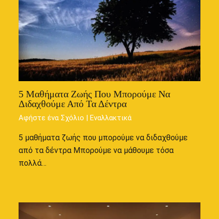
5 Μαθήματα Ζωής Που Μπορούμε Να
Διδαχθούμε Από Τα Δέντρα
Αφήστε ένα Σχόλιο
|
Εναλλακτικά
5 μαθήματα ζωής που μπορούμε να διδαχθούμε
από τα δέντρα Μπορούμε να μάθουμε τόσα
πολλά…