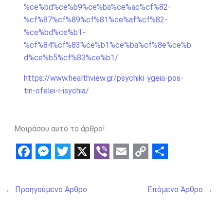
%ce%bd%ce%b9%ce%ba%ce%ac%cf%82-
%cf%87%cf%89%cf%81%ce%af%cf%82-
%ce%bd%ce%b1-
%cf%84%cf%83%ce%b1%ce%ba%cf%8e%ce%b
d%ce%b5%cf%83%ce%b1/
https://www.healthview.gr/psychiki-ygeia-pos-
tin-ofelei-i-isychia/
Μοιράσου αυτό το άρθρο!
F
M
T
X
V
E
C
S
a
e
w
i
m
o
h
←
Προηγούμενο Άρθρο
Επόμενο Άρθρο
→
c
s
i
b
a
p
a
e
s
t
e
i
y
r