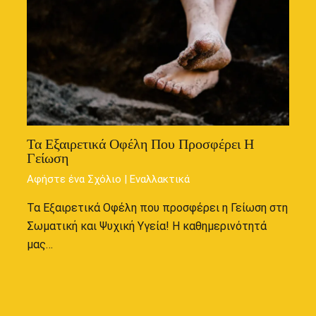
Τα Εξαιρετικά Οφέλη Που Προσφέρει Η
Γείωση
Αφήστε ένα Σχόλιο
|
Εναλλακτικά
Τα Εξαιρετικά Οφέλη που προσφέρει η Γείωση στη
Σωματική και Ψυχική Υγεία! Η καθημερινότητά
μας…