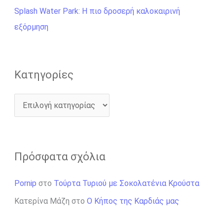
ι
Splash Water Park: Η πιο δροσερή καλοκαιρινή
α
εξόρμηση
:
Kατηγορίες
Πρόσφατα σχόλια
Pornip
στο
Τούρτα Τυριού με Σοκολατένια Κρούστα
Κατερίνα Μάζη
στο
Ο Κήπος της Καρδιάς μας