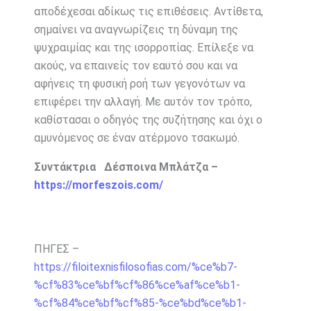
αποδέχεσαι αδίκως τις επιθέσεις. Αντίθετα,
σημαίνει να αναγνωρίζεις τη δύναμη της
ψυχραιμίας και της ισορροπίας. Επίλεξε να
ακούς, να επαινείς τον εαυτό σου και να
αφήνεις τη φυσική ροή των γεγονότων να
επιφέρει την αλλαγή. Με αυτόν τον τρόπο,
καθίστασαι ο οδηγός της συζήτησης και όχι ο
αμυνόμενος σε έναν ατέρμονο τσακωμό.
Συντάκτρια Δέσποινα Μπλάτζα –
https://morfeszois.com/
ΠΗΓΕΣ –
https://filoitexnisfilosofias.com/%ce%b7-
%cf%83%ce%bf%cf%86%ce%af%ce%b1-
%cf%84%ce%bf%cf%85-%ce%bd%ce%b1-