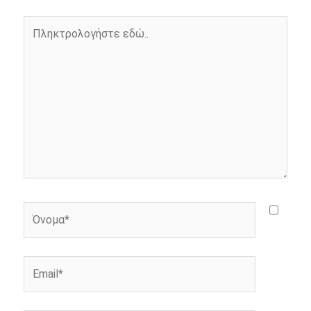
o
g
r
n
Πληκτρολογήστε
k
e
k
εδώ..
r
Όνομα*
Email*