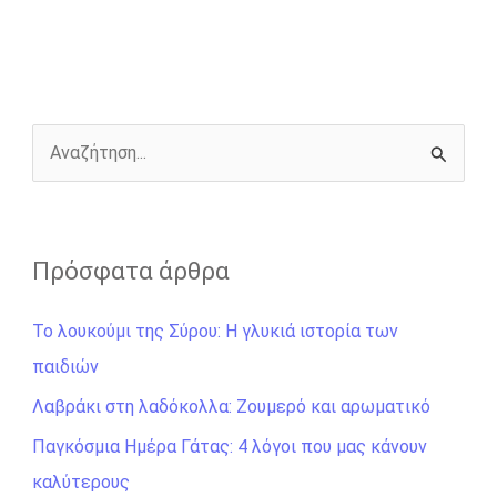
b
e
t
r
l
L
e
o
n
e
i
o
g
r
n
k
e
k
r
Α
ν
α
ζ
Πρόσφατα άρθρα
ή
Το λουκούμι της Σύρου: Η γλυκιά ιστορία των
τ
παιδιών
η
σ
Λαβράκι στη λαδόκολλα: Ζουμερό και αρωματικό
η
Παγκόσμια Ημέρα Γάτας: 4 λόγοι που μας κάνουν
γ
καλύτερους