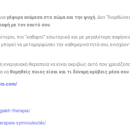
μια
γέφυρα ανάμεσα στο σώμα και την ψυχή
. Δεν “διορθώνε
παφή με τον εαυτό σου
.
ύτεροι, πιο “καθαροί” εσωτερικά και με μεγαλύτερη σαφήνει
α μπορεί να μεταμορφώσει την καθημερινότητά σου, ενισχύον
η ενεργειακή θεραπεία να είναι ακριβώς αυτό που χρειάζεσα
ια να
θυμηθείς ποιος είσαι και τι δύναμη κρύβεις μέσα σου
.
ois.com/
giakh-therapia/
erapeia-symvouleutiki/