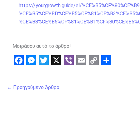
https://yourgrowth.guide/el/%CE%B5%CF%80%C
%CE%B5%CE%BD%CE%B5%CF%81%CE%B3%CE%B5%
%CE%B8%CE%B5%CF%81%CE%B1%CF%80%CE%B5%
Μοιράσου αυτό το άρθρο!
F
M
T
X
V
E
C
S
a
e
w
i
m
o
h
←
Προηγούμενο Άρθρο
c
s
i
b
a
p
a
e
s
t
e
i
y
r
b
e
t
r
l
L
e
o
n
e
i
o
g
r
n