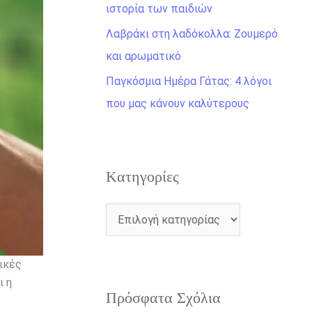
η
ιστορία των παιδιών
γ
Λαβράκι στη λαδόκολλα: Ζουμερό
ι
και αρωματικό
α
Παγκόσμια Ημέρα Γάτας: 4 λόγοι
:
που μας κάνουν καλύτερους
Kατηγορίες
ικές
ι η
Πρόσφατα Σχόλια