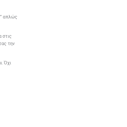
ι” απλώς
α στις
τας την
ι. Όχι