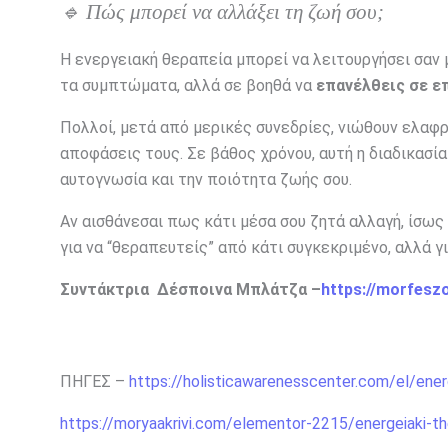
🔹 Πώς μπορεί να αλλάξει τη ζωή σου;
Η ενεργειακή θεραπεία μπορεί να λειτουργήσει σαν 
τα συμπτώματα, αλλά σε βοηθά να
επανέλθεις σε ε
Πολλοί, μετά από μερικές συνεδρίες, νιώθουν ελαφρ
αποφάσεις τους. Σε βάθος χρόνου, αυτή η διαδικασί
αυτογνωσία και την ποιότητα ζωής σου.
Αν αισθάνεσαι πως κάτι μέσα σου ζητά αλλαγή, ίσως 
για να “θεραπευτείς” από κάτι συγκεκριμένο, αλλά γ
Συντάκτρια Δέσποινα Μπλάτζα –
https://morfesz
ΠΗΓΕΣ –
https://holisticawarenesscenter.com/el/ener
https://moryaakrivi.com/elementor-2215/energeiaki-th