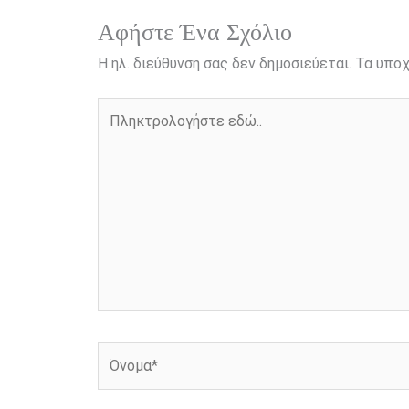
k
e
k
r
Αφήστε Ένα Σχόλιο
Η ηλ. διεύθυνση σας δεν δημοσιεύεται.
Τα υποχ
Πληκτρολογήστε
εδώ..
Όνομα*