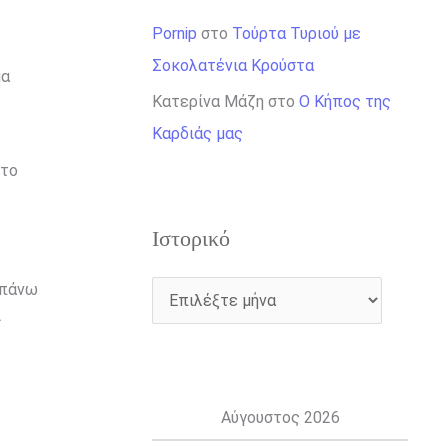
Pornip
στο
Τούρτα Τυριού με
Σοκολατένια Κρούστα
μα
Κατερίνα Μάζη
στο
Ο Κήπος της
Καρδιάς μας
 το
Ιστορικό
επάνω
ι
Αύγουστος 2026