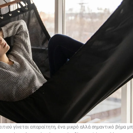
τιού γίνεται απαραίτητη, ένα μικρό αλλά σημαντικό βήμα μπ