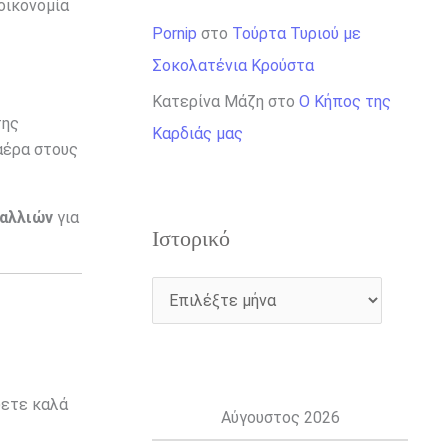
οικονομία
Pornip
στο
Τούρτα Τυριού με
Σοκολατένια Κρούστα
Κατερίνα Μάζη
στο
Ο Κήπος της
της
Καρδιάς μας
αέρα στους
μαλλιών
για
Ιστορικό
ψετε καλά
Αύγουστος 2026