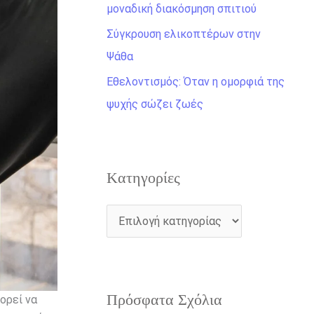
η
μοναδική διακόσμηση σπιτιού
γ
Σύγκρουση ελικοπτέρων στην
ι
Ψάθα
α
Εθελοντισμός: Όταν η ομορφιά της
:
ψυχής σώζει ζωές
Kατηγορίες
Πρόσφατα Σχόλια
ορεί να