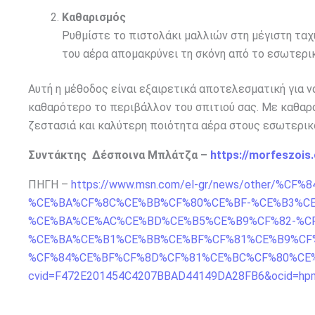
Καθαρισμός
Ρυθμίστε το πιστολάκι μαλλιών στη μέγιστη ταχ
του αέρα απομακρύνει τη σκόνη από το εσωτερι
Αυτή η μέθοδος είναι εξαιρετικά αποτελεσματική για
καθαρότερο το περιβάλλον του σπιτιού σας. Με καθαρά
ζεστασιά και καλύτερη ποιότητα αέρα στους εσωτερικ
Συντάκτης Δέσποινα Μπλάτζα –
https://morfeszois
ΠΗΓΗ –
https://www.msn.com/el-gr/news/other/%
%CE%BA%CF%8C%CE%BB%CF%80%CE%BF-%CE%B3%CE
%CE%BA%CE%AC%CE%BD%CE%B5%CE%B9%CF%82-%CF
%CE%BA%CE%B1%CE%BB%CE%BF%CF%81%CE%B9%CF
%CF%84%CE%BF%CF%8D%CF%81%CE%BC%CF%80%CE%
cvid=F472E201454C4207BBAD44149DA28FB6&ocid=hpms