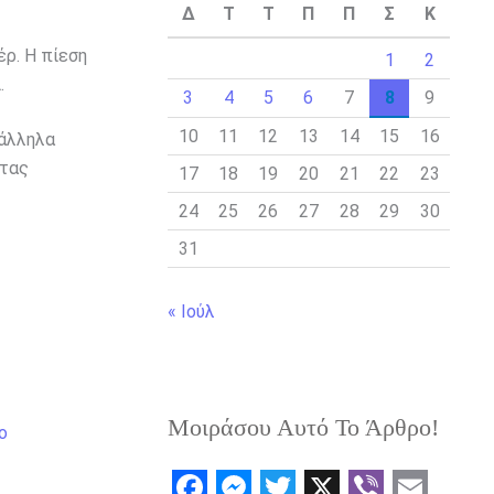
Δ
Τ
Τ
Π
Π
Σ
Κ
ρ. Η πίεση
1
2
.
3
4
5
6
7
8
9
10
11
12
13
14
15
16
ράλληλα
ντας
17
18
19
20
21
22
23
24
25
26
27
28
29
30
31
« Ιούλ
Μοιράσου Αυτό Το Άρθρο!
o