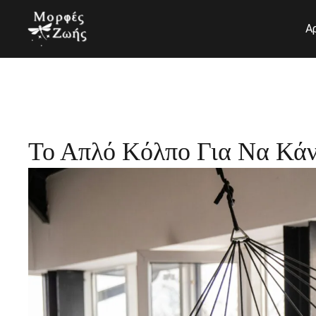
Μετάβαση
στο
Α
περιεχόμενο
Το Απλό Κόλπο Για Να Κάν