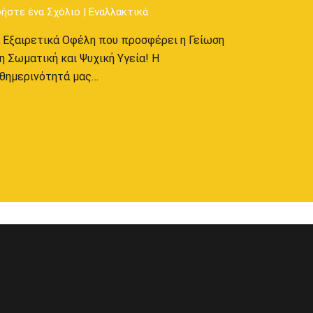
ήστε ένα Σχόλιο
|
Εναλλακτικά
 Εξαιρετικά Οφέλη που προσφέρει η Γείωση
η Σωματική και Ψυχική Υγεία! Η
θημερινότητά μας…