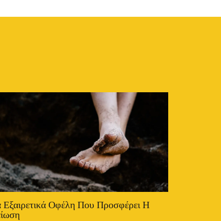
 Εξαιρετικά Οφέλη Που Προσφέρει Η
είωση