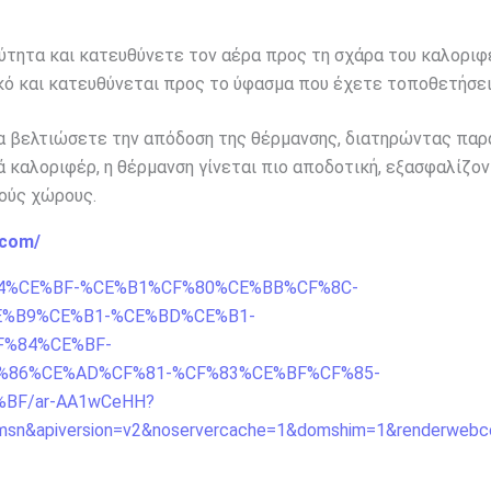
ύτητα και κατευθύνετε τον αέρα προς τη σχάρα του καλοριφέ
κό και κατευθύνεται προς το ύφασμα που έχετε τοποθετήσει
 να βελτιώσετε την απόδοση της θέρμανσης, διατηρώντας πα
 καλοριφέρ, η θέρμανση γίνεται πιο αποδοτική, εξασφαλίζο
ούς χώρους.
.com/
CF%84%CE%BF-%CE%B1%CF%80%CE%BB%CF%8C-
%B9%CE%B1-%CE%BD%CE%B1-
%84%CE%BF-
%86%CE%AD%CF%81-%CF%83%CE%BF%CF%85-
BF/ar-AA1wCeHH?
n&apiversion=v2&noservercache=1&domshim=1&renderwebc