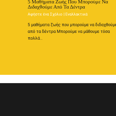
5 Μαθήματα Ζωής Που Μπορούμε Να
Διδαχθούμε Από Τα Δέντρα
Αφήστε ένα Σχόλιο
|
Εναλλακτικά
5 μαθήματα ζωής που μπορούμε να διδαχθούμ
από τα δέντρα Μπορούμε να μάθουμε τόσα
πολλά…