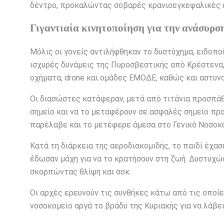
δέντρο, προκαλώντας σοβαρές κρανιοεγκεφαλικές 
Γιγαντιαία κινητοποίηση για την ανάσυρσ
Μόλις οι γονείς αντιλήφθηκαν το δυστύχημα, ειδοπο
ισχυρές δυνάμεις της Πυροσβεστικής από Κρέστενα,
οχήματα, drone και ομάδες ΕΜΟΔΕ, καθώς και αστυνο
Οι διασώστες κατάφεραν, μετά από τιτάνια προσπάθε
σημείο και να το μεταφέρουν σε ασφαλές σημείο πρ
παρέλαβε και το μετέφερε άμεσα στο Γενικό Νοσοκ
Κατά τη διάρκεια της αεροδιακομιδής, το παιδί έχασε
έδωσαν μάχη για να το κρατήσουν στη ζωή. Δυστυχώς
σκορπώντας θλίψη και σοκ.
Οι αρχές ερευνούν τις συνθήκες κάτω από τις οποί
νοσοκομείο αργά το βράδυ της Κυριακής για να λάβει