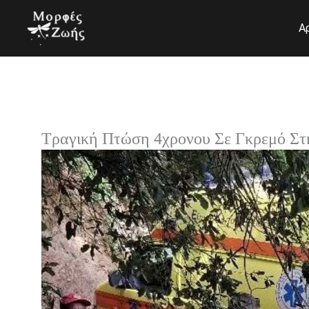
Μετάβαση
στο
Α
περιεχόμενο
Τραγική Πτώση 4χρονου Σε Γκρεμό Στ