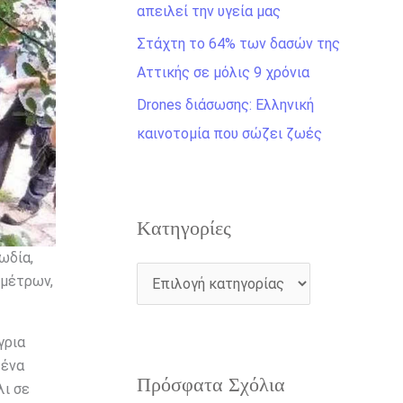
η
απειλεί την υγεία μας
γ
Στάχτη το 64% των δασών της
ι
Αττικής σε μόλις 9 χρόνια
α
Drones διάσωσης: Ελληνική
:
καινοτομία που σώζει ζωές
Kατηγορίες
ωδία,
 μέτρων,
γρια
 ένα
Πρόσφατα Σχόλια
λι σε