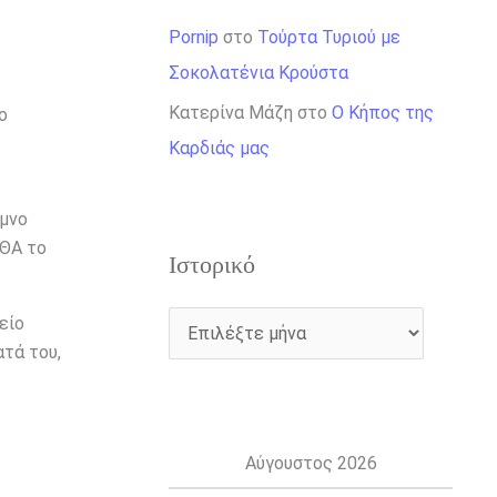
Pornip
στο
Τούρτα Τυριού με
Σοκολατένια Κρούστα
Κατερίνα Μάζη
στο
Ο Κήπος της
ο
Καρδιάς μας
ημνο
ΕΘΑ το
Ιστορικό
είο
τά του,
Αύγουστος 2026