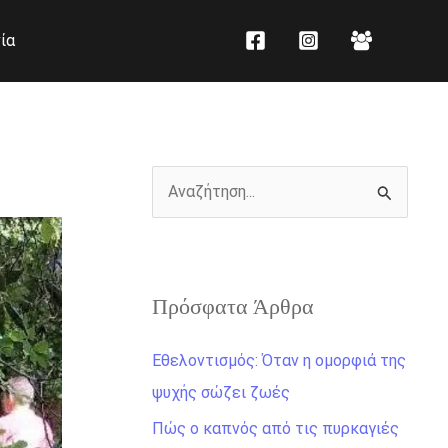
K
Ι
ία
α
σ
τ
τ
η
ο
γ
ρ
ο
ι
Α
ρ
κ
ν
ί
ό
α
ε
ζ
ς
Πρόσφατα Άρθρα
ή
τ
Εθελοντισμός: Όταν η ομορφιά της
η
ψυχής σώζει ζωές
σ
Πώς ο καπνός από τις πυρκαγιές