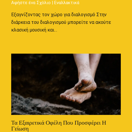
Αφήστε ένα Σχόλιο
|
Εναλλακτικά
Εξαγνίζοντας τον χώρο για διαλογισμό Στην
διάρκεια του διαλογισμού μπορείτε να ακούτε
κλασική μουσική και…
Τα Εξαιρετικά Οφέλη Που Προσφέρει Η
Γείωση