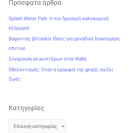
ζ
Πρόσφατα άρθρα
ή
Splash Water Park: Η πιο δροσερή καλοκαιρινή
τ
εξόρμηση
η
σ
Βάφοντας βότσαλα: Ιδέες για μοναδική διακόσμηση
η
σπιτιού
γ
Σύγκρουση ελικοπτέρων στην Ψάθα
ι
Εθελοντισμός: Όταν η ομορφιά της ψυχής σώζει
α
ζωές
:
Kατηγορίες