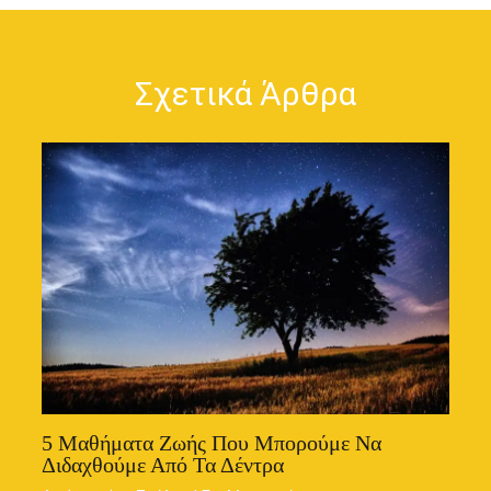
Σχετικά Άρθρα
5 Μαθήματα Ζωής Που Μπορούμε Να
Διδαχθούμε Από Τα Δέντρα