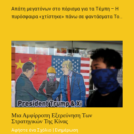
Απάτη μεγατόνων στο πόρισμα για τα Τέμπη – Η
πυρόσφαιρα «χτίστηκε» πάνω σε φαντάσματα Το…
Μια Αμφίρροπη Εξερεύνηση Των
Στρατηγικών Της Κίνας
Αφήστε ένα Σχόλιο
|
Ενημέρωση