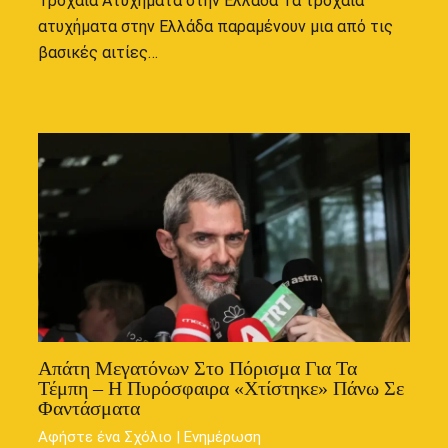
Τροχαία Ατυχήματα στην Ελλάδα Τα τροχαία
ατυχήματα στην Ελλάδα παραμένουν μια από τις
βασικές αιτίες…
Απάτη Μεγατόνων Στο Πόρισμα Για Τα
Τέμπη – Η Πυρόσφαιρα «χτίστηκε» Πάνω Σε
Φαντάσματα
Αφήστε ένα Σχόλιο
|
Ενημέρωση