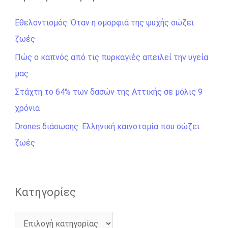
ή
Εθελοντισμός: Όταν η ομορφιά της ψυχής σώζει
τ
ζωές
η
σ
Πώς ο καπνός από τις πυρκαγιές απειλεί την υγεία
η
μας
γ
Στάχτη το 64% των δασών της Αττικής σε μόλις 9
ι
χρόνια
α
Drones διάσωσης: Ελληνική καινοτομία που σώζει
:
ζωές
Kατηγορίες