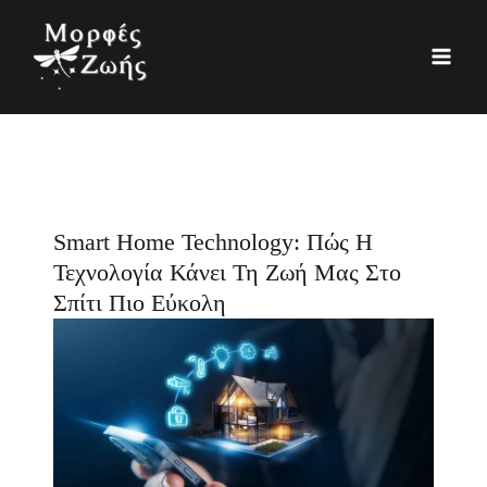
Μετάβαση
K
Ι
στο
α
σ
περιεχόμενο
τ
τ
η
ο
γ
ρ
ο
ι
ρ
κ
Smart Home Technology: Πώς Η
ί
ό
Τεχνολογία Κάνει Τη Ζωή Μας Στο
ε
Σπίτι Πιο Εύκολη
ς