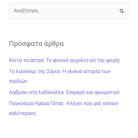
k
e
k
r
Α
ν
α
ζ
Πρόσφατα άρθρα
ή
Κοίτα τα άστρα: Το φυσικό αγχολυτικό της ψυχής
τ
η
Το λουκούμι της Σύρου: Η γλυκιά ιστορία των
σ
παιδιών
η
Λαβράκι στη λαδόκολλα: Ζουμερό και αρωματικό
γ
Παγκόσμια Ημέρα Γάτας: 4 λόγοι που μας κάνουν
ι
καλύτερους
α
: