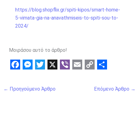
https://blog.shopflix.gr/spiti-kipos/smart-home-
5-vimata-gia-na-anavathmiseis-to-spiti-sou-to-
2024/
Μοιράσου αυτό το άρθρο!
F
M
T
X
V
E
C
S
a
e
w
i
m
o
h
←
Προηγούμενο Άρθρο
Επόμενο Άρθρο
→
c
s
i
b
a
p
a
e
s
t
e
i
y
r
b
e
t
r
l
L
e
o
n
e
i
o
g
r
n