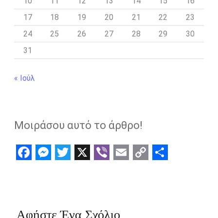
10
11
12
13
14
15
16
17
18
19
20
21
22
23
24
25
26
27
28
29
30
31
« Ιούλ
Μοιράσου αυτό το άρθρο!
F
M
T
X
V
E
C
S
a
e
w
i
m
o
h
c
s
i
b
a
p
a
e
s
t
e
i
y
r
Αφήστε Ένα Σχόλιο