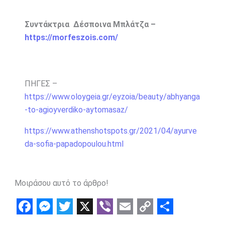
Συντάκτρια Δέσποινα Μπλάτζα –
https://morfeszois.com/
ΠΗΓΕΣ –
https://www.oloygeia.gr/eyzoia/beauty/abhyanga
-to-agioyverdiko-aytomasaz/
https://www.athenshotspots.gr/2021/04/ayurve
da-sofia-papadopoulou.html
Μοιράσου αυτό το άρθρο!
F
M
T
X
V
E
C
S