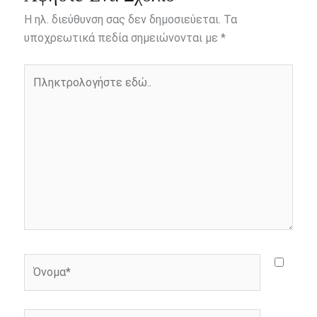
b
e
t
r
l
L
e
Η ηλ. διεύθυνση σας δεν δημοσιεύεται.
Τα
o
n
e
i
υποχρεωτικά πεδία σημειώνονται με
*
o
g
r
n
Πληκτρολογήστε
k
e
k
εδώ..
r
Όνομα*