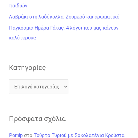
σ
παιδιών
η
Λαβράκι στη λαδόκολλα: Ζουμερό και αρωματικό
γ
Παγκόσμια Ημέρα Γάτας: 4 λόγοι που μας κάνουν
ι
καλύτερους
α
:
Kατηγορίες
Πρόσφατα σχόλια
Pornip
στο
Τούρτα Τυριού με Σοκολατένια Κρούστα