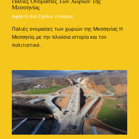
Παλιές Ονομασίες Των Χωριών Της
Μεσσηνίας
Αφήστε ένα Σχόλιο
|
Κοσμος
Παλιές ονομασίες των χωριών της Μεσσηνίας Η
Μεσσηνία, με την πλούσια ιστορία και τον
πολιτιστικό…