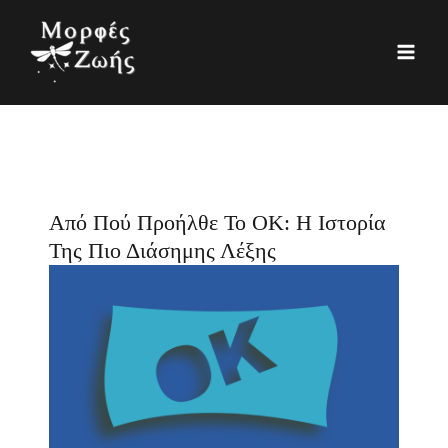
Μετάβαση
K
Ι
στο
α
σ
περιεχόμενο
τ
τ
η
ο
γ
ρ
ο
ι
ρ
κ
Από Πού Προήλθε Το ΟΚ: Η Ιστορία
ί
ό
Της Πιο Διάσημης Λέξης
ε
ς