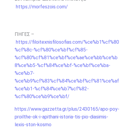
https://morfeszois.com/
ΠΗΓΕΣ –
https://filoitexnisfilosofias.com/%ce%b1%cf%80
%cf%8c-%cf%80%ce%bf%cf%85-
%cf%80%cf%81%ce%bf%ce%ae%ce%bb%ce%b
8%ce%b5-%cf%84%ce%bf-%ce%bf%ce%ba-
%ce%b7-
%ce%b9%cf%83%cf%84%ce%bf%cf%81%ce%af
%ce%b1-%cf%84%ce%b7%cf%82-
%cf%80%ce%b9%ce%bf/
https://www.gazzetta.gr/plus/2430165/apo-poy-
proilthe-ok-i-apithani-istoria-tis-pio-diasimis-
lexis-ston-kosmo