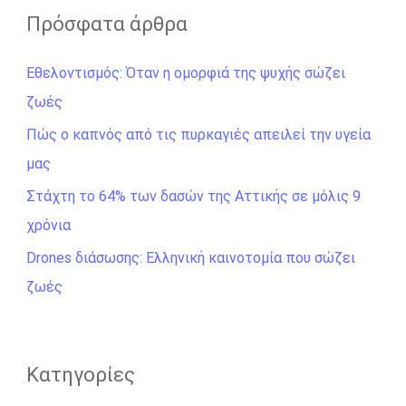
ζ
Πρόσφατα άρθρα
ή
Εθελοντισμός: Όταν η ομορφιά της ψυχής σώζει
τ
ζωές
η
σ
Πώς ο καπνός από τις πυρκαγιές απειλεί την υγεία
η
μας
γ
Στάχτη το 64% των δασών της Αττικής σε μόλις 9
ι
χρόνια
α
Drones διάσωσης: Ελληνική καινοτομία που σώζει
:
ζωές
Kατηγορίες