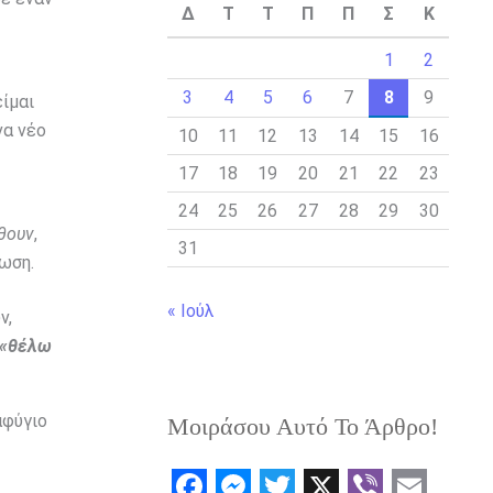
Δ
Τ
Τ
Π
Π
Σ
Κ
1
2
3
4
5
6
7
8
9
είμαι
να νέο
10
11
12
13
14
15
16
17
18
19
20
21
22
23
24
25
26
27
28
29
30
ώθουν
,
31
ρωση.
« Ιούλ
ν,
«θέλω
αφύγιο
Μοιράσου Αυτό Το Άρθρο!