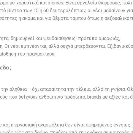
μα με χορευτικά και memes. Είναι εργαλείο έκφρασης, πολι
πό βίντεο των 15 ή 60 δευτερολέπτων, οι νέοι μαθαίνουν για
ισότητες ή ακόμα και για θέματα ταμπού όπως η σεξουαλικότ
ητα, δημιουργεί και ψευδαισθήσεις: πρότυπα ομορφιάς,
. Οι νέοι εμπνέονται, αλλά συχνά μπερδεύονται. Εξιδανικεύ
αίσθηση του πραγματικού.
πεδο;
 την αλήθεια – όχι απαραίτητα την τέλεια, αλλά τη
γνήσια
. Θ
κούς που δείχνουν ανθρώπινο πρόσωπο, brands με αξίες και ό
ς και η εργασιακή ανασφάλεια δεν είναι αφηρημένες έννοιες. 
τυακός είτε στο δρόμο, πηγάζει από την ανάγκη συμμετοχής 