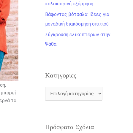
η
καλοκαιρινή εξόρμηση
γ
Βάφοντας βότσαλα: Ιδέες για
ι
μοναδική διακόσμηση σπιτιού
α
Σύγκρουση ελικοπτέρων στην
:
Ψάθα
Kατηγορίες
ση,
μπορεί
περνά τα
Πρόσφατα Σχόλια