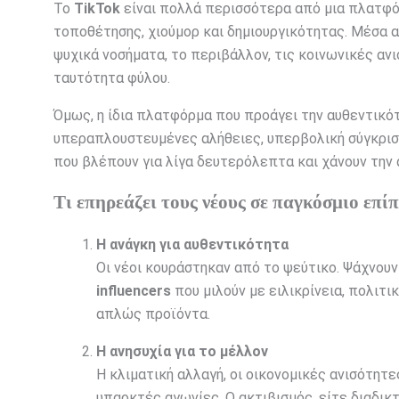
Το
TikTok
είναι πολλά περισσότερα από μια πλατφόρ
τοποθέτησης, χιούμορ και δημιουργικότητας. Μέσα α
ψυχικά νοσήματα, το περιβάλλον, τις κοινωνικές αν
ταυτότητα φύλου.
Όμως, η ίδια πλατφόρμα που προάγει την αυθεντικότ
υπεραπλουστευμένες αλήθειες, υπερβολική σύγκριση
που βλέπουν για λίγα δευτερόλεπτα και χάνουν την 
Τι επηρεάζει τους νέους σε παγκόσμιο επί
Η ανάγκη για αυθεντικότητα
Οι νέοι κουράστηκαν από το ψεύτικο. Ψάχνουν
influencers
που μιλούν με ειλικρίνεια, πολιτι
απλώς προϊόντα.
Η ανησυχία για το μέλλον
Η κλιματική αλλαγή, οι οικονομικές ανισότητε
υπαρκτές αγωνίες. Ο ακτιβισμός, είτε διαδικ