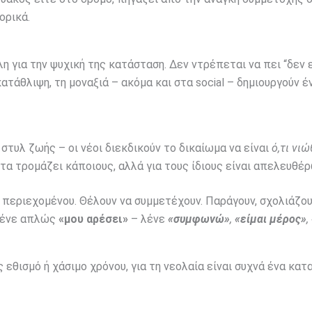
ορικά.
η για την ψυχική της κατάσταση. Δεν ντρέπεται να πει “δεν 
ατάθλιψη, τη μοναξιά – ακόμα και στα social – δημιουργούν έ
στυλ ζωής – οι νέοι διεκδικούν το δικαίωμα να είναι
ό,τι νι
τα τρομάζει κάποιους, αλλά για τους ίδιους είναι απελευθέ
ς περιεχομένου. Θέλουν να συμμετέχουν. Παράγουν, σχολιάζου
 λένε απλώς
«μου αρέσει»
– λένε
«συμφωνώ»
,
«είμαι μέρος»
,
 εθισμό ή χάσιμο χρόνου, για τη νεολαία είναι συχνά ένα κατ