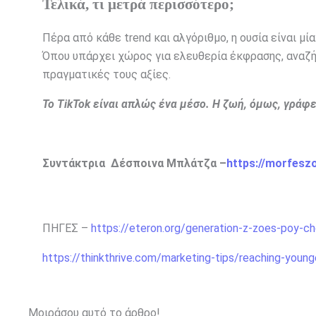
Τελικά, τι μετρά περισσότερο;
Πέρα από κάθε trend και αλγόριθμο, η ουσία είναι μία
Όπου υπάρχει χώρος για ελευθερία έκφρασης, αναζήτ
πραγματικές τους αξίες.
Το TikTok είναι απλώς ένα μέσο. Η ζωή, όμως, γράφ
Συντάκτρια Δέσποινα Μπλάτζα –
https://morfesz
ΠΗΓΕΣ –
https://eteron.org/generation-z-zoes-poy-ch
https://thinkthrive.com/marketing-tips/reaching-young
Μοιράσου αυτό το άρθρο!