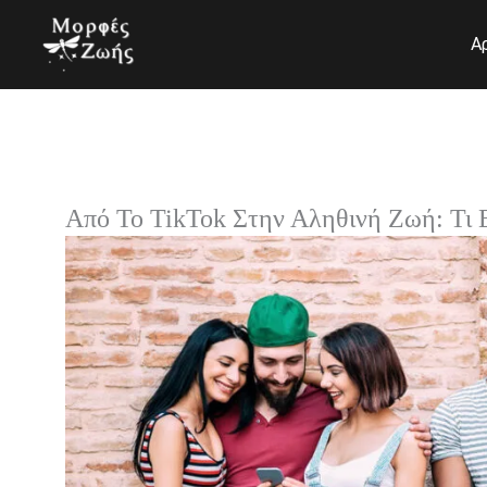
Μετάβαση
στο
Α
περιεχόμενο
Από Το TikTok Στην Αληθινή Ζωή: Τι 