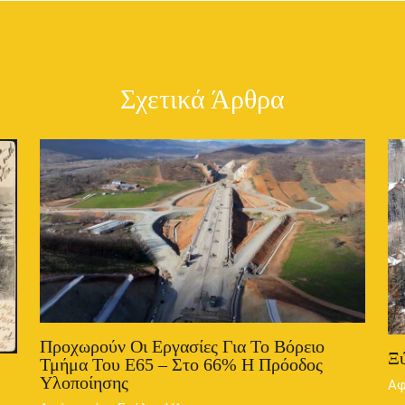
Σχετικά Άρθρα
Προχωρούν Οι Εργασίες Για Το Βόρειο
Ξύ
Τμήμα Του Ε65 – Στο 66% Η Πρόοδος
Υλοποίησης
Αφ