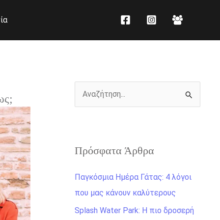
K
Ι
ία
α
σ
τ
τ
η
ο
γ
ρ
ο
ι
Α
ως;
ρ
κ
ν
ί
ό
α
ε
ζ
ς
Πρόσφατα Άρθρα
ή
τ
Παγκόσμια Ημέρα Γάτας: 4 λόγοι
η
που μας κάνουν καλύτερους
σ
Splash Water Park: Η πιο δροσερή