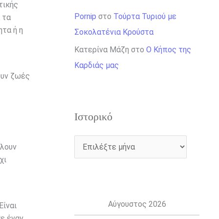
τικής
Pornip
στο
Τούρτα Τυριού με
 τα
ητα ή η
Σοκολατένια Κρούστα
Κατερίνα Μάζη
στο
Ο Κήπος της
Καρδιάς μας
ουν ζωές
Ιστορικό
έλουν
χι
Αύγουστος 2026
Είναι
σε έναν