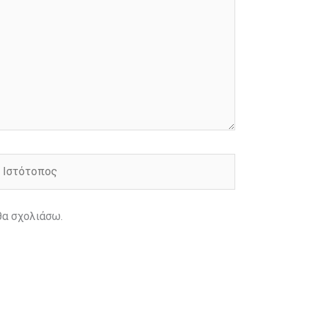
στότοπος
θα σχολιάσω.