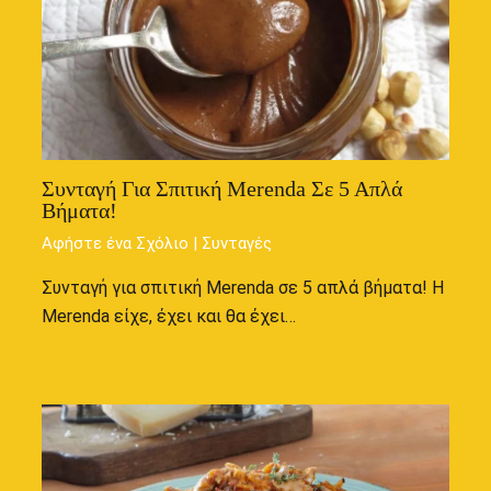
Συνταγή Για Σπιτική Merenda Σε 5 Απλά
Βήματα!
Αφήστε ένα Σχόλιο
|
Συνταγές
Συνταγή για σπιτική Merenda σε 5 απλά βήματα! Η
Merenda είχε, έχει και θα έχει…