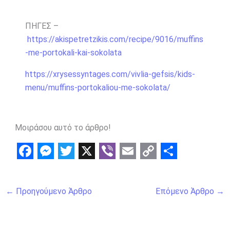
ΠΗΓΕΣ –
https://akispetretzikis.com/recipe/9016/muffins
-me-portokali-kai-sokolata
https://xrysessyntages.com/vivlia-gefsis/kids-
menu/muffins-portokaliou-me-sokolata/
Μοιράσου αυτό το άρθρο!
F
M
T
X
V
E
C
S
a
e
w
i
m
o
h
←
Προηγούμενο Άρθρο
Επόμενο Άρθρο
→
c
s
i
b
a
p
a
e
s
t
e
i
y
r