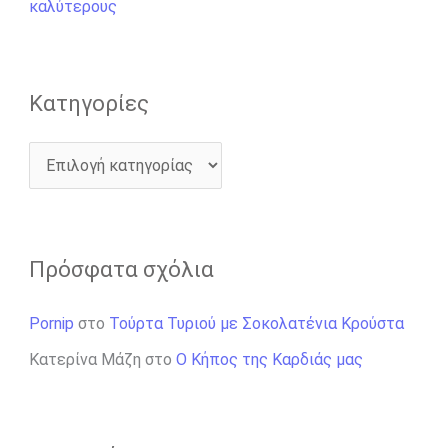
καλύτερους
α
:
Kατηγορίες
Πρόσφατα σχόλια
Pornip
στο
Τούρτα Τυριού με Σοκολατένια Κρούστα
Κατερίνα Μάζη
στο
Ο Κήπος της Καρδιάς μας