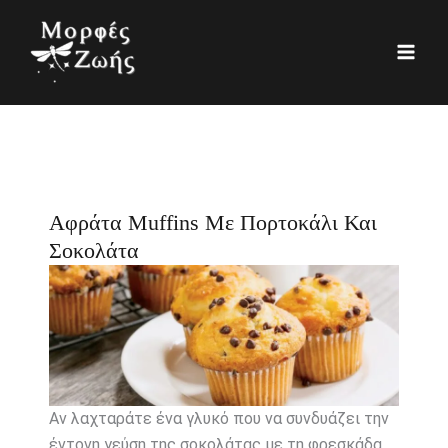
Μετάβαση
K
Ι
στο
α
σ
περιεχόμενο
τ
τ
η
ο
γ
ρ
ο
ι
ρ
κ
Αφράτα Muffins Με Πορτοκάλι Και
ί
ό
Σοκολάτα
ε
ς
Αν λαχταράτε ένα γλυκό που να συνδυάζει την
έντονη γεύση της σοκολάτας με τη φρεσκάδα