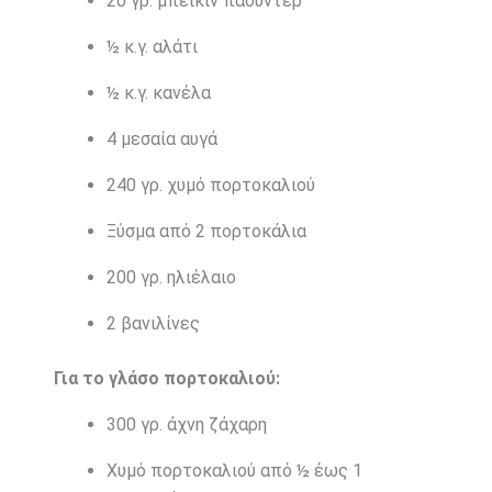
20 γρ. μπέικιν πάουντερ
½ κ.γ. αλάτι
½ κ.γ. κανέλα
4 μεσαία αυγά
240 γρ. χυμό πορτοκαλιού
Ξύσμα από 2 πορτοκάλια
200 γρ. ηλιέλαιο
2 βανιλίνες
Για το γλάσο πορτοκαλιού:
300 γρ. άχνη ζάχαρη
Χυμό πορτοκαλιού από ½ έως 1