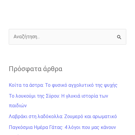
b
e
t
r
l
L
e
o
n
e
i
o
g
r
n
k
e
k
r
Α
ν
α
ζ
Πρόσφατα άρθρα
ή
Κοίτα τα άστρα: Το φυσικό αγχολυτικό της ψυχής
τ
η
Το λουκούμι της Σύρου: Η γλυκιά ιστορία των
σ
παιδιών
η
Λαβράκι στη λαδόκολλα: Ζουμερό και αρωματικό
γ
Παγκόσμια Ημέρα Γάτας: 4 λόγοι που μας κάνουν
ι