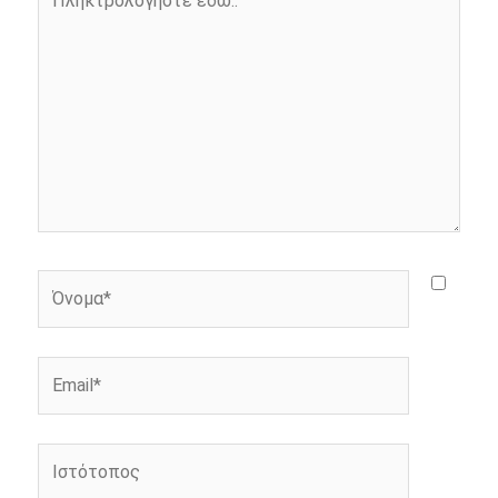
k
e
k
εδώ..
r
Όνομα*
Email*
Ιστότοπος