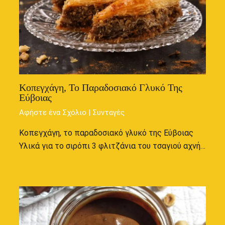
Κοπεγχάγη, Το Παραδοσιακό Γλυκό Της
Εύβοιας
Αφήστε ένα Σχόλιο
|
Συνταγές
Κοπεγχάγη, το παραδοσιακό γλυκό της Εύβοιας
Υλικά για το σιρόπι 3 φλιτζάνια του τσαγιού αχνή…