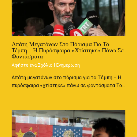
Απάτη Μεγατόνων Στο Πόρισμα Για Τα
Τέμπη – Η Πυρόσφαιρα «χτίστηκε» Πάνω Σε
Φαντάσματα
Αφήστε ένα Σχόλιο
|
Ενημέρωση
Απάτη μεγατόνων στο πόρισμα για τα Τέμπη – Η
πυρόσφαιρα «χτίστηκε» πάνω σε φαντάσματα Το…