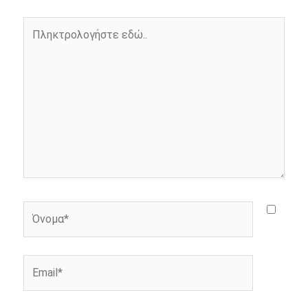
o
g
r
n
Πληκτρολογήστε
k
e
k
εδώ..
r
Όνομα*
Email*