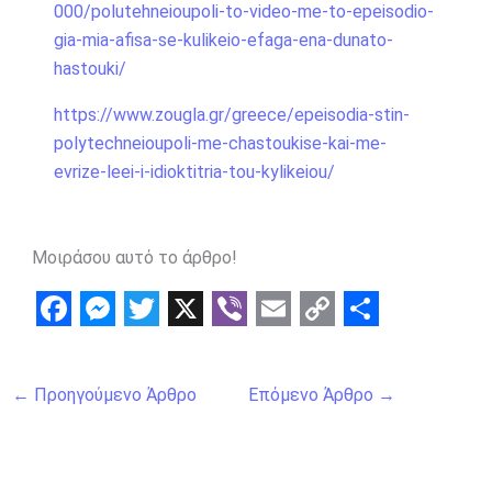
000/polutehneioupoli-to-video-me-to-epeisodio-
gia-mia-afisa-se-kulikeio-efaga-ena-dunato-
hastouki/
https://www.zougla.gr/greece/epeisodia-stin-
polytechneioupoli-me-chastoukise-kai-me-
evrize-leei-i-idioktitria-tou-kylikeiou/
Μοιράσου αυτό το άρθρο!
F
M
T
X
V
E
C
S
a
e
w
i
m
o
h
←
Προηγούμενο Άρθρο
Επόμενο Άρθρο
→
c
s
i
b
a
p
a
e
s
t
e
i
y
r
b
e
t
r
l
L
e