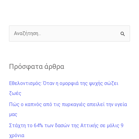
o
n
e
i
o
g
r
n
k
e
k
r
Α
ν
α
ζ
Πρόσφατα άρθρα
ή
Εθελοντισμός: Όταν η ομορφιά της ψυχής σώζει
τ
ζωές
η
σ
Πώς ο καπνός από τις πυρκαγιές απειλεί την υγεία
η
μας
γ
Στάχτη το 64% των δασών της Αττικής σε μόλις 9
ι
χρόνια