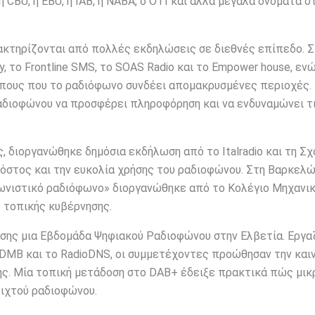
 CBU, η EBU, η IAB, η NABA, ο OTI και άλλα μεγάλα ονόματα σ
ρακτηρίζονται από πολλές εκδηλώσεις σε διεθνές επίπεδο. 
y, το Frontline SMS, το SOAS Radio και το Empower house, εν
όπους που το ραδιόφωνο συνδέει απομακρυσμένες περιοχές.
αδιοφώνου να προσφέρει πληροφόρηση και να ενδυναμώνει τ
, διοργανώθηκε δημόσια εκδήλωση από το Italradio και τη Σχ
όστος και την ευκολία χρήσης του ραδιοφώνου. Στη Βαρκελών
αγωνιστικό ραδιόφωνο» διοργανώθηκε από το Κολέγιο Μηχανι
ς τοπικής κυβέρνησης.
ης μια Εβδομάδα Ψηφιακού Ραδιοφώνου στην Ελβετία. Εργα
DMB και το RadioDNS, οι συμμετέχοντες προώθησαν την και
ης. Μία τοπική μετάδοση στο DAB+ έδειξε πρακτικά πώς μικ
οιχτού ραδιοφώνου.