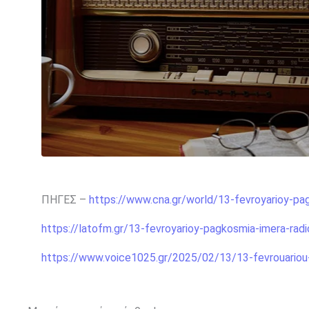
ΠΗΓΕΣ –
https://www.cna.gr/world/13-fevroyarioy-pa
https://latofm.gr/13-fevroyarioy-pagkosmia-imera-rad
https://www.voice1025.gr/2025/02/13/13-fevrouariou