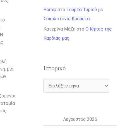
τους
Pornip
στο
Τούρτα Τυριού με
Σοκολατένια Κρούστα
Στο
ώ
Κατερίνα Μάζη
στο
Ο Κήπος της
 Η
Καρδιάς μας
ις
ολή
Ιστορικό
η, μια
κών
ζόμενοι
νοτομία
ρές
Αύγουστος 2026