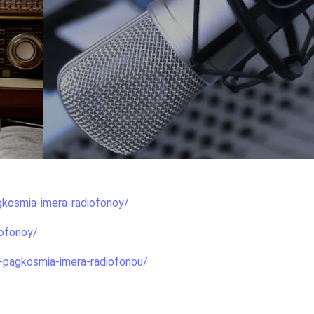
gkosmia-imera-radiofonoy/
iofonoy/
-pagkosmia-imera-radiofonou/