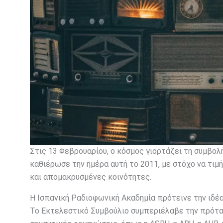
Στις 13 Φεβρουαρίου, ο κόσμος γιορτάζει τη συμβ
καθιέρωσε την ημέρα αυτή το 2011, με στόχο να τιμή
και απομακρυσμένες κοινότητες.
Η Ισπανική Ραδιοφωνική Ακαδημία πρότεινε την ιδέ
Το Εκτελεστικό Συμβούλιο συμπεριέλαβε την πρότασ