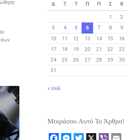
οώθηση
Δ
Τ
Τ
Π
Π
Σ
Κ
1
2
3
4
5
6
7
8
9
αι
10
11
12
13
14
15
16
μέσων
17
18
19
20
21
22
23
24
25
26
27
28
29
30
31
« Ιούλ
Μοιράσου Αυτό Το Άρθρο!