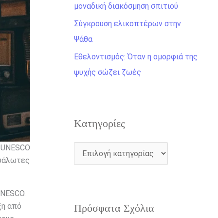
η
μοναδική διακόσμηση σπιτιού
γ
Σύγκρουση ελικοπτέρων στην
ι
Ψάθα
α
Εθελοντισμός: Όταν η ομορφιά της
:
ψυχής σώζει ζωές
Kατηγορίες
Η UNESCO
ευάλωτες
UNESCO.
ξη από
Πρόσφατα Σχόλια