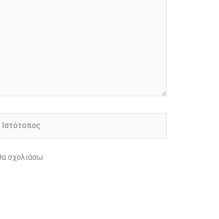
στότοπος
θα σχολιάσω.