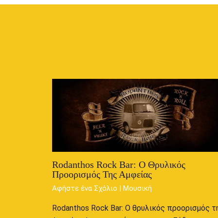
Rodanthos Rock Bar: Ο Θρυλικός
Προορισμός Της Αμφείας
Αφήστε ένα Σχόλιο
|
Μουσική
Rodanthos Rock Bar: Ο θρυλικός προορισμός τ