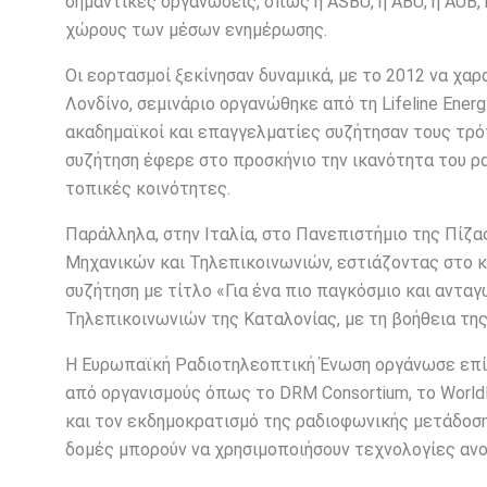
σημαντικές οργανώσεις, όπως η ASBU, η ABU, η AUB, η
χώρους των μέσων ενημέρωσης.
Οι εορτασμοί ξεκίνησαν δυναμικά, με το 2012 να χα
Λονδίνο, σεμινάριο οργανώθηκε από τη Lifeline Energ
ακαδημαϊκοί και επαγγελματίες συζήτησαν τους τρ
συζήτηση έφερε στο προσκήνιο την ικανότητα του ρ
τοπικές κοινότητες.
Παράλληλα, στην Ιταλία, στο Πανεπιστήμιο της Πίζας
Μηχανικών και Τηλεπικοινωνιών, εστιάζοντας στο κ
συζήτηση με τίτλο «Για ένα πιο παγκόσμιο και αντ
Τηλεπικοινωνιών της Καταλονίας, με τη βοήθεια τη
Η Ευρωπαϊκή Ραδιοτηλεοπτική Ένωση οργάνωσε επίσ
από οργανισμούς όπως το DRM Consortium, το World
και τον εκδημοκρατισμό της ραδιοφωνικής μετάδοσ
δομές μπορούν να χρησιμοποιήσουν τεχνολογίες αν