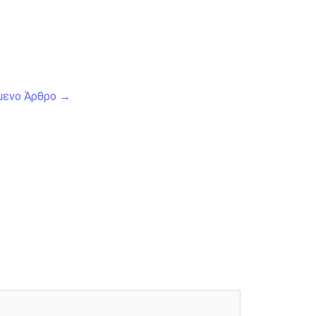
μενο Άρθρο
→