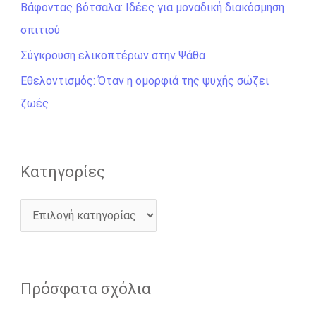
σ
Βάφοντας βότσαλα: Ιδέες για μοναδική διακόσμηση
η
σπιτιού
γ
Σύγκρουση ελικοπτέρων στην Ψάθα
ι
Εθελοντισμός: Όταν η ομορφιά της ψυχής σώζει
α
ζωές
:
Kατηγορίες
Πρόσφατα σχόλια