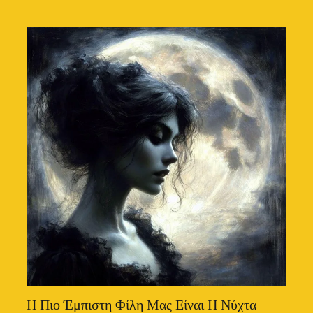
Η Πιο Έμπιστη Φίλη Μας Είναι Η Νύχτα