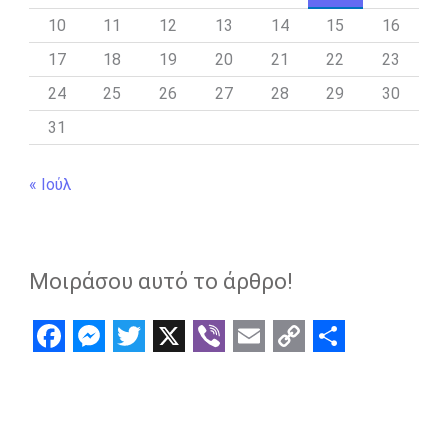
10
11
12
13
14
15
16
17
18
19
20
21
22
23
24
25
26
27
28
29
30
31
« Ιούλ
Μοιράσου αυτό το άρθρο!
F
M
T
X
V
E
C
S
a
e
w
i
m
o
h
c
s
i
b
a
p
a