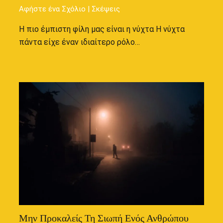
Αφήστε ένα Σχόλιο
|
Σκέψεις
Η πιο έμπιστη φίλη μας είναι η νύχτα Η νύχτα
πάντα είχε έναν ιδιαίτερο ρόλο…
Μην Προκαλείς Τη Σιωπή Ενός Ανθρώπου