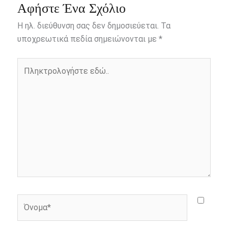
e
s
t
e
i
y
r
Αφήστε Ένα Σχόλιο
b
e
t
r
l
L
e
Η ηλ. διεύθυνση σας δεν δημοσιεύεται.
Τα
o
n
e
i
υποχρεωτικά πεδία σημειώνονται με
*
o
g
r
n
Πληκτρολογήστε
k
e
k
εδώ..
r
Όνομα*