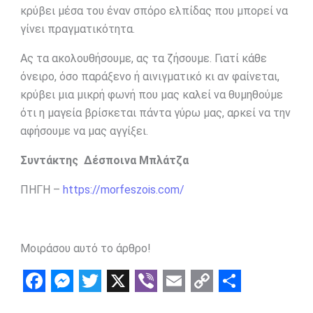
κρύβει μέσα του έναν σπόρο ελπίδας που μπορεί να
γίνει πραγματικότητα.
Ας τα ακολουθήσουμε, ας τα ζήσουμε. Γιατί κάθε
όνειρο, όσο παράξενο ή αινιγματικό κι αν φαίνεται,
κρύβει μια μικρή φωνή που μας καλεί να θυμηθούμε
ότι η μαγεία βρίσκεται πάντα γύρω μας, αρκεί να την
αφήσουμε να μας αγγίξει.
Συντάκτης Δέσποινα Μπλάτζα
ΠΗΓΗ –
https://morfeszois.com/
Μοιράσου αυτό το άρθρο!
F
M
T
X
V
E
C
S