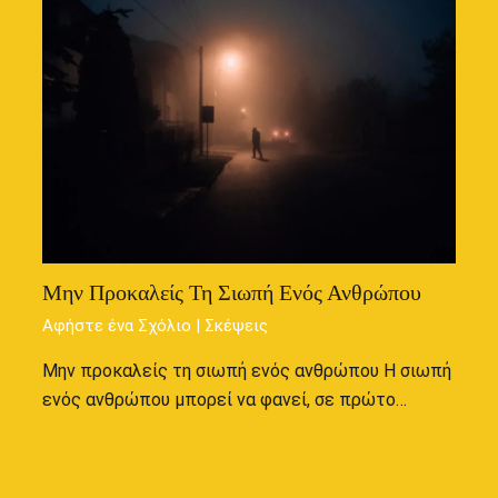
Μην Προκαλείς Τη Σιωπή Ενός Ανθρώπου
Αφήστε ένα Σχόλιο
|
Σκέψεις
Μην προκαλείς τη σιωπή ενός ανθρώπου Η σιωπή
ενός ανθρώπου μπορεί να φανεί, σε πρώτο…