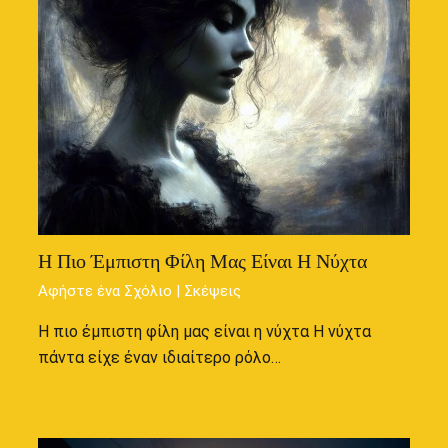
Η Πιο Έμπιστη Φίλη Μας Είναι Η Νύχτα
Αφήστε ένα Σχόλιο
|
Σκέψεις
Η πιο έμπιστη φίλη μας είναι η νύχτα Η νύχτα
πάντα είχε έναν ιδιαίτερο ρόλο…