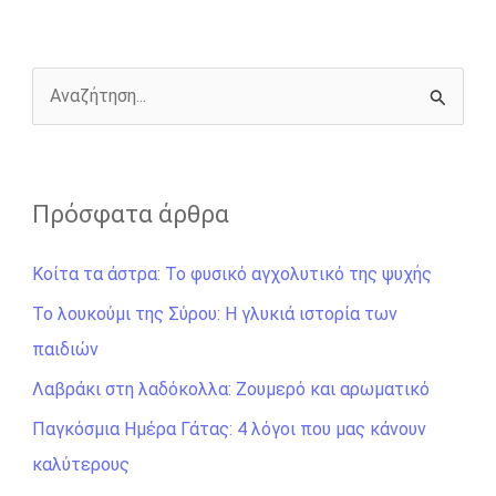
o
n
e
i
o
g
r
n
k
e
k
r
Α
ν
α
ζ
Πρόσφατα άρθρα
ή
Κοίτα τα άστρα: Το φυσικό αγχολυτικό της ψυχής
τ
η
Το λουκούμι της Σύρου: Η γλυκιά ιστορία των
σ
παιδιών
η
Λαβράκι στη λαδόκολλα: Ζουμερό και αρωματικό
γ
Παγκόσμια Ημέρα Γάτας: 4 λόγοι που μας κάνουν
ι
καλύτερους
α