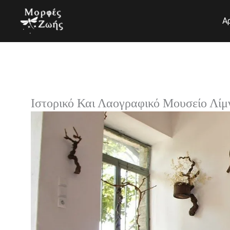
Μετάβαση
στο
Α
περιεχόμενο
Ιστορικό Και Λαογραφικό Μουσείο Λίμ