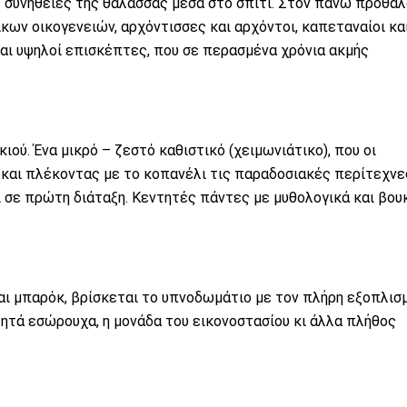
ς συνήθειες της θάλασσας μέσα στο σπίτι. Στον πάνω προθά
ων οικογενειών, αρχόντισσες και αρχόντοι, καπεταναίοι κα
και υψηλοί επισκέπτες, που σε περασμένα χρόνια ακμής
ιού. Ένα μικρό – ζεστό καθιστικό (χειμωνιάτικο), που οι
 και πλέκοντας με το κοπανέλι τις παραδοσιακές περίτεχνε
ι σε πρώτη διάταξη. Κεντητές πάντες με μυθολογικά και βου
αι μπαρόκ, βρίσκεται το υπνοδωμάτιο με τον πλήρη εξοπλισμ
ντητά εσώρουχα, η μονάδα του εικονοστασίου κι άλλα πλήθος