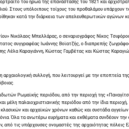
ορτραίτο του ήρωα της επανάστασης του 1821 και αρχιστρα
βιού. Στους υπόλοιπους τοίχους του προθαλάμου υπάρχουν τ
ίθηκαν κατά την διάρκεια των απελευθερωτικών αγώνων κα
νίου» Νικόλαος Μπελλάρας, ο σεναριογράφος Νίκος Τσιφόρος
στατος συγγραφέας Ιωάννης Βοϊατζής, ο διαπρεπής ζωγράφο
ασης Λέλα Καραγιάννη, Κώστας Γαμβέτας και Κώστας Καραγιώ
η αρχαιολογική συλλογή, που λειτουργεί με την εποπτεία της 
βοιας.
ιδωτών Ρωμαϊκής περιόδου, από την περιοχή της «Παναγίτσ
ι μέλη παλαιοχριστιανικής περιόδου από την ίδια περιοχή,
, κλασικών και αρχαϊκών χρόνων καθώς και συστάδα αγγείων
όνια. Όλα τα ανωτέρω ευρήματα και εκθέματα συνδέουν την 
ν, από τις υπάρχουσες ονομαστές της αρχαιότητας πόλεις Ε