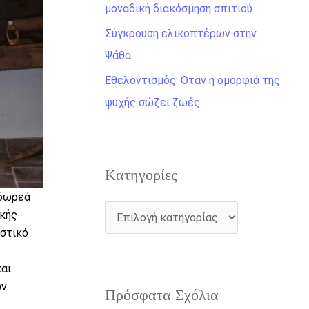
η
μοναδική διακόσμηση σπιτιού
γ
Σύγκρουση ελικοπτέρων στην
ι
Ψάθα
α
Εθελοντισμός: Όταν η ομορφιά της
:
ψυχής σώζει ζωές
Kατηγορίες
 δωρεά
ικής
ιστικό
αι
ων
Πρόσφατα Σχόλια