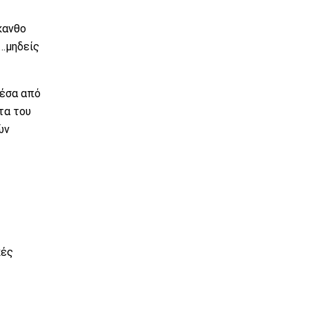
κανθο
«…μηδείς
μέσα από
τα του
ών
κές