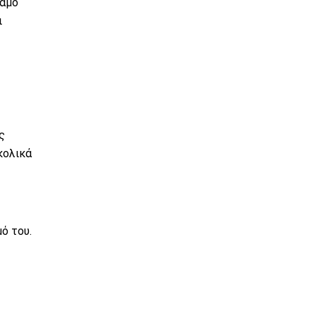
λαμο
ι
ς
κολικά
ό του.