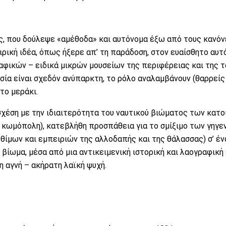
ας, που δούλεψε «αμέθοδα» και αυτόνομα έξω από τους κανόν
ιρική ιδέα, όπως ήξερε απ’ τη παράδοση, στον ευαίσθητο αυτ
ραφικών – ειδικά μικρών μουσείων της περιφέρειας και της 
σία είναι σχεδόν ανύπαρκτη, το ρόλο αναλαμβάνουν (θαρρείς
 το μεράκι.
σχέση με την ιδιαιτερότητα του ναυτικού βιώματος των κατ
κή κωμόπολη), κατεβλήθη προσπάθεια για το σμίξιμο των γηγ
εθίμων και εμπειριών της αλλοδαπής και της θάλασσας) σ’ έν
 βίωμα, μέσα από μια αντικειμενική ιστορική και λαογραφική
 η αγνή – ακήρατη λαϊκή ψυχή.