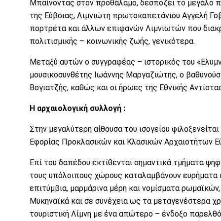
Μπαίνοντας στον προθάλαμο, δεσπόζει το μεγάλο π
της Εύβοιας, Λιμνιώτη πρωτοκαπετάνιου Αγγελή Γο
πορτρέτα και άλλων επιφανών Λιμνιωτών που διακρ
πολιτισμικής – κοινωνικής ζωής, γενικότερα.
Μεταξύ αυτών ο συγγραφέας – ιστορικός του «Ελυμ
μουσικοσυνθέτης Ιωάννης Μαργαζιώτης, ο βαθυνού
Βογιατζής, καθώς και οι ήρωες της Εθνικής Αντίστ
Η αρχαιολογική συλλογή :
Στην μεγαλύτερη αίθουσα του ισογείου φιλοξενείται 
Εφορίας Προκλασικών και Κλασικών Αρχαιοτήτων Εύ
Επί του δαπέδου εκτίθενται σημαντικά τμήματα ψηφ
τους υπόλοιπους χώρους καταλαμβάνουν ευρήματα κα
επιτύμβια, μαρμάρινα μέρη και νομίσματα ρωμαϊκών
Μυκηναϊκά και σε συνέχεια ως τα μεταγενέστερα χρ
τουριστική Λίμνη με ένα απώτερο – ένδοξο παρελθό