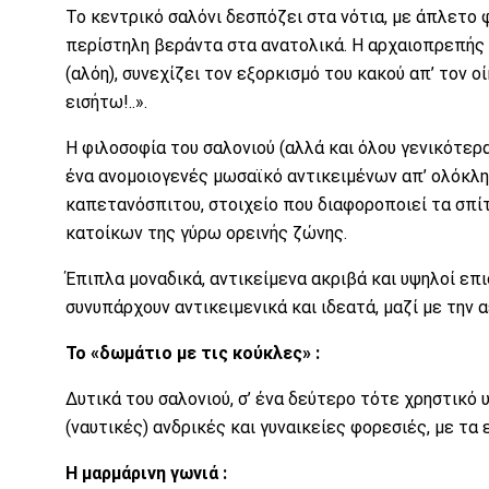
Το κεντρικό σαλόνι δεσπόζει στα νότια, με άπλετο
περίστηλη βεράντα στα ανατολικά. Η αρχαιοπρεπής
(αλόη), συνεχίζει τον εξορκισμό του κακού απ’ τον οί
εισήτω!..».
Η φιλοσοφία του σαλονιού (αλλά και όλου γενικότερα
ένα ανομοιογενές μωσαϊκό αντικειμένων απ’ ολόκληρη
καπετανόσπιτου, στοιχείο που διαφοροποιεί τα σπί
κατοίκων της γύρω ορεινής ζώνης.
Έπιπλα μοναδικά, αντικείμενα ακριβά και υψηλοί επ
συνυπάρχουν αντικειμενικά και ιδεατά, μαζί με την 
Το «δωμάτιο με τις κούκλες» :
Δυτικά του σαλονιού, σ’ ένα δεύτερο τότε χρηστικό
(ναυτικές) ανδρικές και γυναικείες φορεσιές, με τα
Η μαρμάρινη γωνιά :