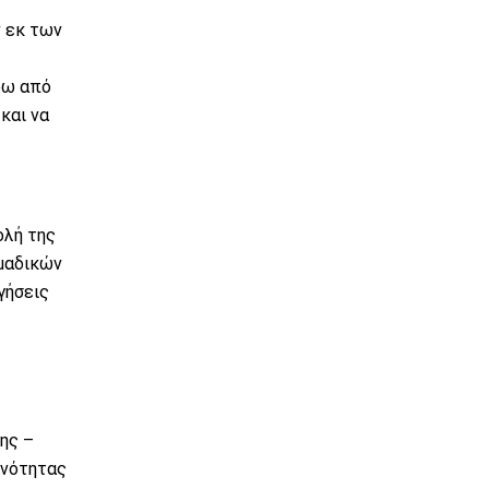
ν εκ των
ρω από
και να
ολή της
ομαδικών
γήσεις
ης –
ενότητας