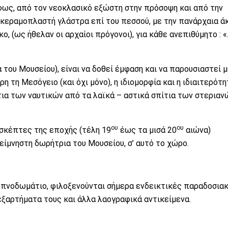
 φως, από τον νεοκλασικό εξώστη στην πρόσοψη και από την
 κεραμοπλαστή γλάστρα επί του πεσσού, με την πανάρχαια ά
κο, (ως ήθελαν οι αρχαίοι πρόγονοι), για κάθε ανεπιθύμητο : 
 του Μουσείου), είναι να δοθεί έμφαση και να παρουσιαστεί 
 τη Μεσόγειο (και όχι μόνο), η ιδιομορφία και η ιδιαιτερότη
τια των ναυτικών από τα λαϊκά – αστικά σπίτια των στεριαν
ου
ου
ισκέπτες της εποχής (τέλη 19
έως τα μισά 20
αιώνα)
αείμνηστη δωρήτρια του Μουσείου, σ’ αυτό το χώρο.
 υπνοδωμάτιο, φιλοξενούνται σήμερα ενδεικτικές παραδοσια
 εξαρτήματα τους και άλλα λαογραφικά αντικείμενα.