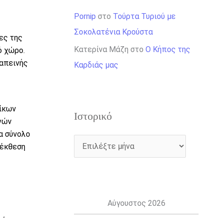
Pornip
στο
Τούρτα Τυριού με
Σοκολατένια Κρούστα
ες της
Κατερίνα Μάζη
στο
Ο Κήπος της
ό χώρο.
ταπεινής
Καρδιάς μας
οίκων
Ιστορικό
ενών
α σύνολο
 έκθεση
Αύγουστος 2026