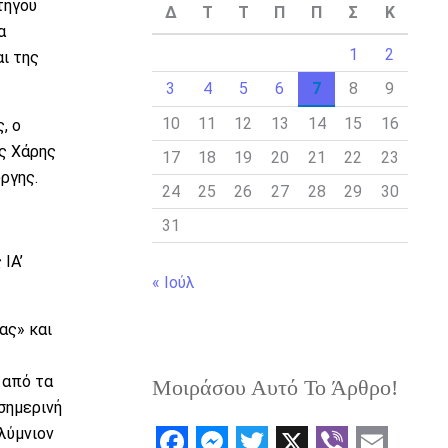
τήγου
Δ
Τ
Τ
Π
Π
Σ
Κ
α
1
2
ι της
3
4
5
6
7
8
9
10
11
12
13
14
15
16
, ο
ς Χάρης
17
18
19
20
21
22
23
ργης.
24
25
26
27
28
29
30
31
ΙΑ’
« Ιούλ
ας» και
 από τα
Μοιράσου Αυτό Το Άρθρο!
σημερινή
λύμνιον