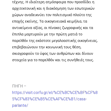
τέχνης. Η ιδιαίτερη ατμόσφαιρα που προσδίδει η
αρχιτεκτονική και η διακόσμηση των εσωτερικών
χώρων αναδεικνύει τον πολιτισμικό πλούτο της
εποχής εκείνης. Τα οικογενειακά κειμήλια, τα
αντικείμενα αξίας, οι πίνακες ζωγραφικής και τα
έπιπλα μαρτυρούν με την πρώτη ματιά το
παρελθόν της εκάστοτε μεγαλοαστικής οικογένειας,
επιβεβαιώνουν την κοινωνική τους θέση,
σκιαγραφούν το ύφος των ανθρώπων και δίνουν
στοιχεία για το παρελθόν και τις συνήθειές τους.
ΠΗΓΗ –
https://visit.corfu.gr/el/%CE%BC%CE%BF%CF%8
5%CF%83%CE%B5%CE%AF%CE%B1/casa-
parlante/