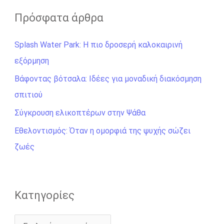
ζ
Πρόσφατα άρθρα
ή
Splash Water Park: Η πιο δροσερή καλοκαιρινή
τ
εξόρμηση
η
σ
Βάφοντας βότσαλα: Ιδέες για μοναδική διακόσμηση
η
σπιτιού
γ
Σύγκρουση ελικοπτέρων στην Ψάθα
ι
Εθελοντισμός: Όταν η ομορφιά της ψυχής σώζει
α
ζωές
:
Kατηγορίες