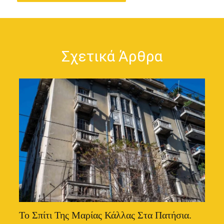
Σχετικά Άρθρα
Το Σπίτι Της Μαρίας Κάλλας Στα Πατήσια.