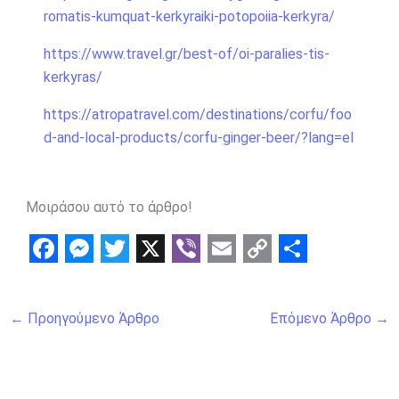
romatis-kumquat-kerkyraiki-potopoiia-kerkyra/
https://www.travel.gr/best-of/oi-paralies-tis-
kerkyras/
https://atropatravel.com/destinations/corfu/foo
d-and-local-products/corfu-ginger-beer/?lang=el
Μοιράσου αυτό το άρθρο!
F
M
T
X
V
E
C
S
a
e
w
i
m
o
h
←
Προηγούμενο Άρθρο
Επόμενο Άρθρο
→
c
s
i
b
a
p
a
e
s
t
e
i
y
r
b
e
t
r
l
L
e