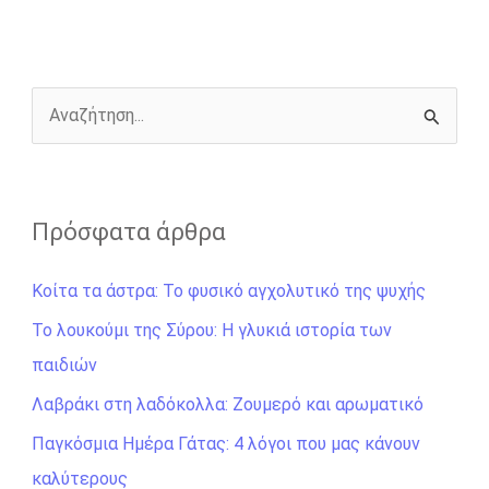
o
n
e
i
o
g
r
n
k
e
k
r
Α
ν
α
ζ
Πρόσφατα άρθρα
ή
Κοίτα τα άστρα: Το φυσικό αγχολυτικό της ψυχής
τ
η
Το λουκούμι της Σύρου: Η γλυκιά ιστορία των
σ
παιδιών
η
Λαβράκι στη λαδόκολλα: Ζουμερό και αρωματικό
γ
Παγκόσμια Ημέρα Γάτας: 4 λόγοι που μας κάνουν
ι
καλύτερους