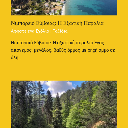
Νιμπορειό Εύβοιας: Η Εξωτική Παραλία
Αφήστε ένα Σχόλιο
|
Ταξίδια
Νιμπορειό Εύβοιας: Η εξωτική παραλία Ένας
απάνεμος, μεγάλος, βαθύς όρμος με ρηχή άμμο σε
όλη…