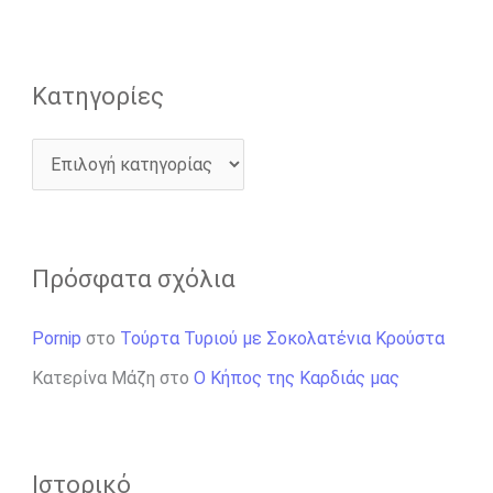
α
:
Kατηγορίες
Πρόσφατα σχόλια
Pornip
στο
Τούρτα Τυριού με Σοκολατένια Κρούστα
Κατερίνα Μάζη
στο
Ο Κήπος της Καρδιάς μας
Ιστορικό