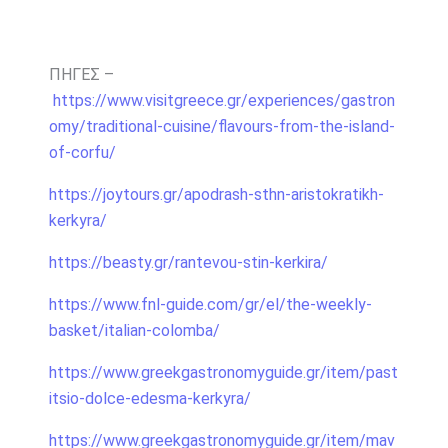
ΠΗΓΕΣ –
https://www.visitgreece.gr/experiences/gastron
omy/traditional-cuisine/flavours-from-the-island-
of-corfu/
https://joytours.gr/apodrash-sthn-aristokratikh-
kerkyra/
https://beasty.gr/rantevou-stin-kerkira/
https://www.fnl-guide.com/gr/el/the-weekly-
basket/italian-colomba/
https://www.greekgastronomyguide.gr/item/past
itsio-dolce-edesma-kerkyra/
https://www.greekgastronomyguide.gr/item/mav