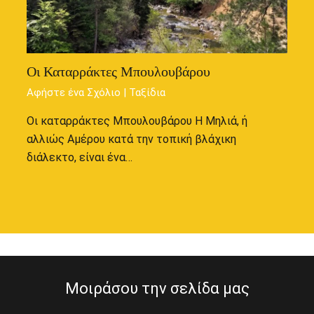
Οι Καταρράκτες Μπουλουβάρου
Αφήστε ένα Σχόλιο
|
Ταξίδια
Οι καταρράκτες Μπουλουβάρου Η Μηλιά, ή
αλλιώς Αμέρου κατά την τοπική βλάχικη
διάλεκτο, είναι ένα…
Μοιράσου την σελίδα μας