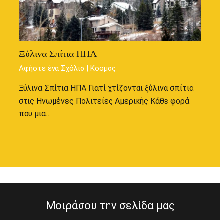
Ξύλινα Σπίτια ΗΠΑ
Αφήστε ένα Σχόλιο
|
Κοσμος
Ξύλινα Σπίτια ΗΠΑ Γιατί χτίζονται ξύλινα σπίτια
στις Ηνωμένες Πολιτείες Αμερικής Κάθε φορά
που μια…
Μοιράσου την σελίδα μας