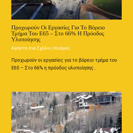
Προχωρούν Οι Εργασίες Για Το Βόρειο
Τμήμα Του Ε65 – Στο 66% Η Πρόοδος
Υλοποίησης
Αφήστε ένα Σχόλιο
|
Κοσμος
Προχωρούν οι εργασίες για το βόρειο τμήμα του
Ε65 – Στο 66% η πρόοδος υλοποίησης…