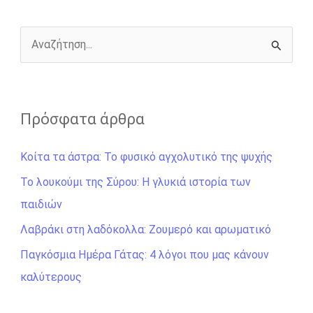
o
g
r
n
k
e
k
r
Α
ν
α
ζ
Πρόσφατα άρθρα
ή
Κοίτα τα άστρα: Το φυσικό αγχολυτικό της ψυχής
τ
η
Το λουκούμι της Σύρου: Η γλυκιά ιστορία των
σ
παιδιών
η
Λαβράκι στη λαδόκολλα: Ζουμερό και αρωματικό
γ
Παγκόσμια Ημέρα Γάτας: 4 λόγοι που μας κάνουν
ι
καλύτερους
α