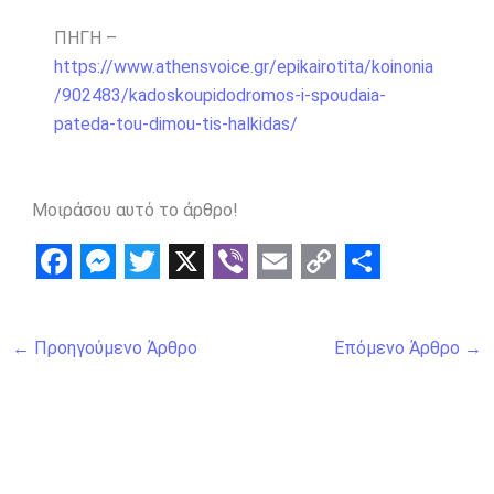
ΠΗΓΗ –
https://www.athensvoice.gr/epikairotita/koinonia
/902483/kadoskoupidodromos-i-spoudaia-
pateda-tou-dimou-tis-halkidas/
Μοιράσου αυτό το άρθρο!
F
M
T
X
V
E
C
S
a
e
w
i
m
o
h
←
Προηγούμενο Άρθρο
Επόμενο Άρθρο
→
c
s
i
b
a
p
a
e
s
t
e
i
y
r
b
e
t
r
l
L
e
o
n
e
i