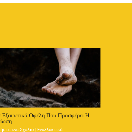
 Εξαιρετικά Οφέλη Που Προσφέρει Η
είωση
ήστε ένα Σχόλιο
|
Εναλλακτικά