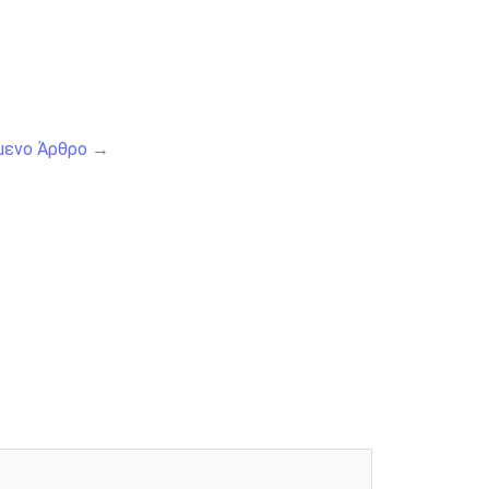
μενο Άρθρο
→