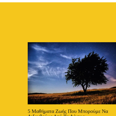
5 Μαθήματα Ζωής Που Μπορούμε Να