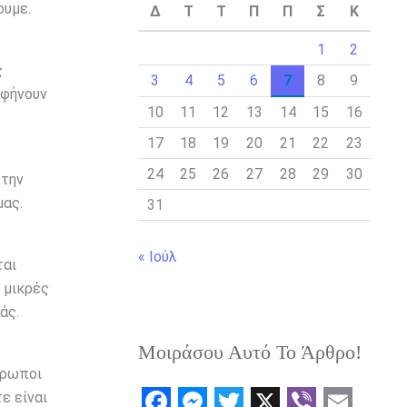
ουμε.
Δ
Τ
Τ
Π
Π
Σ
Κ
1
2
ς
3
4
5
6
7
8
9
αφήνουν
10
11
12
13
14
15
16
17
18
19
20
21
22
23
24
25
26
27
28
29
30
 την
μας.
31
« Ιούλ
ται
 μικρές
άς.
Μοιράσου Αυτό Το Άρθρο!
θρωποι
ε είναι