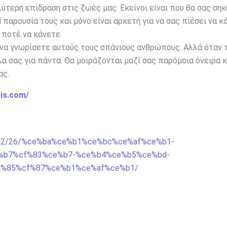
αλύτερη επίδραση στις ζωές μας. Εκείνοι είναι που θα σας ση
 παρουσία τους και μόνο είναι αρκετή για να σας πιέσει να κ
 ποτέ να κάνετε.
α να γνωρίσετε αυτούς τους σπάνιους ανθρώπους. Αλλά όταν 
λα σας για πάντα. Θα μοιράζονται μαζί σας παρόμοια όνειρα κ
ας.
ois.com/
2024/12/26/%ce%ba%ce%b1%ce%bc%ce%af%ce%b1-
%b7%cf%83%ce%b7-%ce%b4%ce%b5%ce%bd-
f%85%cf%87%ce%b1%ce%af%ce%b1/