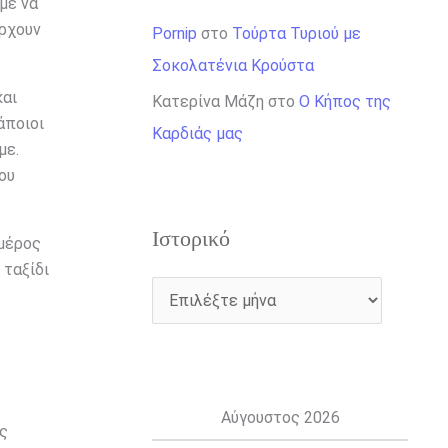
με να
άρχουν
Pornip
στο
Τούρτα Τυριού με
Σοκολατένια Κρούστα
και
Κατερίνα Μάζη
στο
Ο Κήπος της
άποιοι
Καρδιάς μας
με.
ου
Ιστορικό
 μέρος
 ταξίδι
Αύγουστος 2026
υς