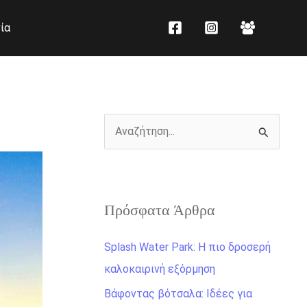
K
Ι
ία
α
σ
τ
τ
η
ο
γ
ρ
ο
ι
Α
ρ
κ
ν
ί
ό
α
ε
ζ
ς
Πρόσφατα Άρθρα
ή
τ
Splash Water Park: Η πιο δροσερή
η
καλοκαιρινή εξόρμηση
σ
Βάφοντας βότσαλα: Ιδέες για