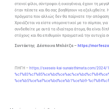
στενοί φίλοι, σύντροφοι ή οικογένεια, έχουν τη μεγ
όταν πέσετε και θα σας βοηθήσουν να εξελιχθείτε. Η
πράγματα που αλλιώς δεν θα παίρνατε την απόφαση
Χρειάζεται να είστε υπομονετικοί με το σύμπαν, γι
συνδεθείτε με αυτά τα ιδιαίτερα άτομα, θα είναι δίπ
στόχους και θα επιθυμούν πραγματικά την ευτυχία σ
Συντάκτης Δέσποινα Μπλάτζα –
https://morfesz
ΠΗΓΗ –
https://sxeseis-kai-sunaisthimata.com/
%cf%83%cf%85%ce%bd%ce%ac%ce%bd%cf%84%ce
%ce%b5%ce%af%ce%bd%ce%b1%ce%b9-%cf%84%c