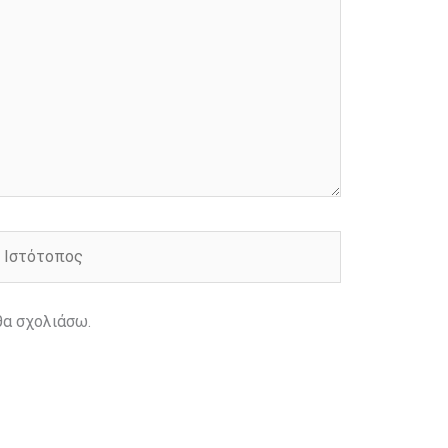
στότοπος
θα σχολιάσω.