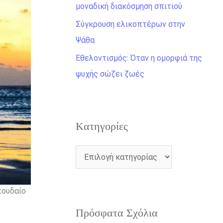
η
μοναδική διακόσμηση σπιτιού
γ
Σύγκρουση ελικοπτέρων στην
ι
Ψάθα
α
Εθελοντισμός: Όταν η ομορφιά της
:
ψυχής σώζει ζωές
Kατηγορίες
πουδαίο
Πρόσφατα Σχόλια