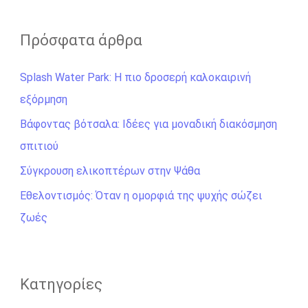
α
ζ
Πρόσφατα άρθρα
ή
Splash Water Park: Η πιο δροσερή καλοκαιρινή
τ
εξόρμηση
η
σ
Βάφοντας βότσαλα: Ιδέες για μοναδική διακόσμηση
η
σπιτιού
γ
Σύγκρουση ελικοπτέρων στην Ψάθα
ι
Εθελοντισμός: Όταν η ομορφιά της ψυχής σώζει
α
ζωές
:
Kατηγορίες