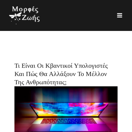
Μετάβαση
K
Ι
στο
α
σ
περιεχόμενο
τ
τ
η
ο
γ
ρ
ο
ι
ρ
κ
Τι Είναι Οι Κβαντικοί Υπολογιστές
ί
ό
Και Πώς Θα Αλλάξουν Το Μέλλον
ε
Της Ανθρωπότητας;
ς