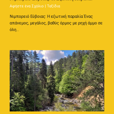
Αφήστε ένα Σχόλιο
|
Ταξίδια
Νιμπορειό Εύβοιας: Η εξωτική παραλία Ένας
απάνεμος, μεγάλος, βαθύς όρμος με ρηχή άμμο σε
όλη…