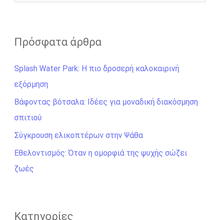
ν
α
ζ
Πρόσφατα άρθρα
ή
Splash Water Park: Η πιο δροσερή καλοκαιρινή
τ
εξόρμηση
η
σ
Βάφοντας βότσαλα: Ιδέες για μοναδική διακόσμηση
η
σπιτιού
γ
Σύγκρουση ελικοπτέρων στην Ψάθα
ι
Εθελοντισμός: Όταν η ομορφιά της ψυχής σώζει
α
ζωές
:
Kατηγορίες