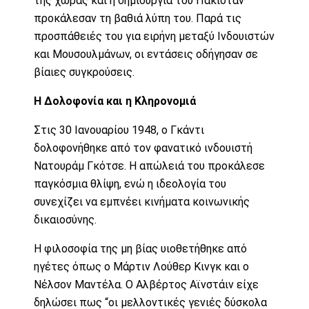
της χώρας και η δημιουργία του Πακιστάν
προκάλεσαν τη βαθιά λύπη του. Παρά τις
προσπάθειές του για ειρήνη μεταξύ Ινδουιστών
και Μουσουλμάνων, οι εντάσεις οδήγησαν σε
βίαιες συγκρούσεις.
Η Δολοφονία και η Κληρονομιά
Στις 30 Ιανουαρίου 1948, ο Γκάντι
δολοφονήθηκε από τον φανατικό ινδουιστή
Νατουράμ Γκότσε. Η απώλειά του προκάλεσε
παγκόσμια θλίψη, ενώ η ιδεολογία του
συνεχίζει να εμπνέει κινήματα κοινωνικής
δικαιοσύνης.
Η φιλοσοφία της μη βίας υιοθετήθηκε από
ηγέτες όπως ο Μάρτιν Λούθερ Κινγκ και ο
Νέλσον Μαντέλα. Ο Αλβέρτος Αϊνστάιν είχε
δηλώσει πως “οι μελλοντικές γενιές δύσκολα