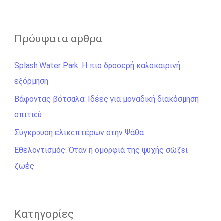
ν
α
ζ
Πρόσφατα άρθρα
ή
Splash Water Park: Η πιο δροσερή καλοκαιρινή
τ
εξόρμηση
η
σ
Βάφοντας βότσαλα: Ιδέες για μοναδική διακόσμηση
η
σπιτιού
γ
Σύγκρουση ελικοπτέρων στην Ψάθα
ι
Εθελοντισμός: Όταν η ομορφιά της ψυχής σώζει
α
ζωές
:
Kατηγορίες