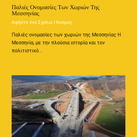
Παλιές Ονομασίες Των Χωριών Της
Μεσσηνίας
Αφήστε ένα Σχόλιο
|
Κοσμος
Παλιές ονομασίες των χωριών της Μεσσηνίας Η
Μεσσηνία, με την πλούσια ιστορία και τον
πολιτιστικό…