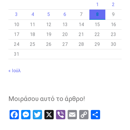
1
2
3
4
5
6
7
8
9
10
11
12
13
14
15
16
17
18
19
20
21
22
23
24
25
26
27
28
29
30
31
« Ιούλ
Μοιράσου αυτό το άρθρο!
F
M
T
X
Vi
E
C
S
a
es
wi
b
m
o
h