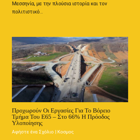
Μεσσηνία, με την πλούσια ιστορία και τον
πολιτιστικό…
Προχωρούν Οι Εργασίες Για Το Βόρειο
Τμήμα Του Ε65 – Στο 66% Η Πρόοδος
Υλοποίησης
Αφήστε ένα Σχόλιο
|
Κοσμος