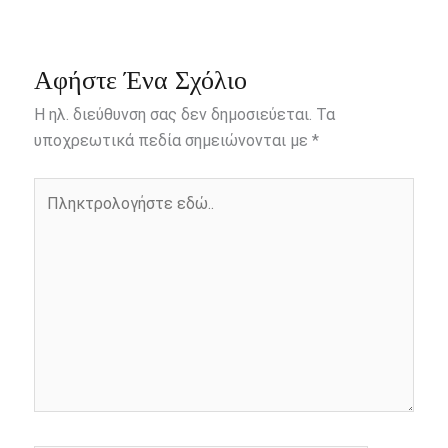
ce
se
tt
er
ail
py
ar
b
n
er
Li
e
o
g
n
Αφήστε Ένα Σχόλιο
o
er
k
Η ηλ. διεύθυνση σας δεν δημοσιεύεται.
Τα
k
υποχρεωτικά πεδία σημειώνονται με
*
Πληκτρολογήστε
εδώ..