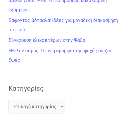
Splash Water Park: Η πιο δροσερή καλοκαιρινή
τ
εξόρμηση
η
σ
Βάφοντας βότσαλα: Ιδέες για μοναδική διακόσμηση
η
σπιτιού
γ
Σύγκρουση ελικοπτέρων στην Ψάθα
ι
Εθελοντισμός: Όταν η ομορφιά της ψυχής σώζει
α
ζωές
:
Kατηγορίες