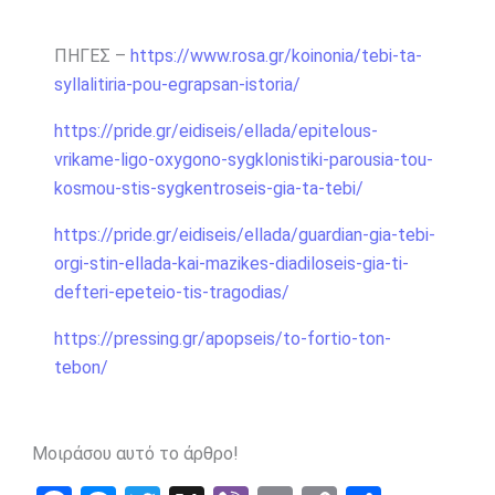
ΠΗΓΕΣ –
https://www.rosa.gr/koinonia/tebi-
ta-
syllalitiria-pou-egrapsan-istoria/
https://pride.gr/eidiseis/ellada/epitelous-
vrikame-ligo-oxygono-sygklonistiki-parousia-tou-
kosmou-stis-sygkentroseis-gia-ta-tebi/
https://pride.gr/eidiseis/ellada/guardian-gia-tebi-
orgi-stin-ellada-kai-mazikes-diadiloseis-gia-ti-
defteri-epeteio-tis-tragodias/
https://pressing.gr/apopseis/to-fortio-ton-
tebon/
Μοιράσου αυτό το άρθρο!