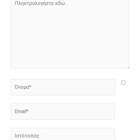
k
e
k
εδώ..
r
Όνομα*
Email*
Ιστότοπος