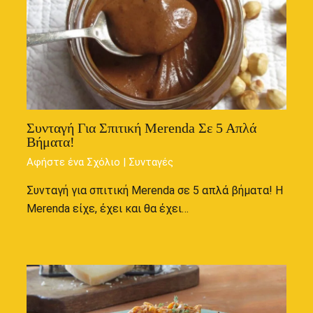
Συνταγή Για Σπιτική Merenda Σε 5 Απλά
Βήματα!
Αφήστε ένα Σχόλιο
|
Συνταγές
Συνταγή για σπιτική Merenda σε 5 απλά βήματα! Η
Merenda είχε, έχει και θα έχει…