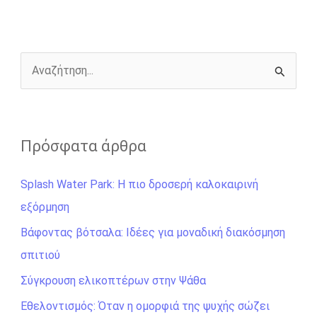
o
n
e
i
o
g
r
n
k
e
k
r
Α
ν
α
ζ
Πρόσφατα άρθρα
ή
Splash Water Park: Η πιο δροσερή καλοκαιρινή
τ
εξόρμηση
η
σ
Βάφοντας βότσαλα: Ιδέες για μοναδική διακόσμηση
η
σπιτιού
γ
Σύγκρουση ελικοπτέρων στην Ψάθα
ι
Εθελοντισμός: Όταν η ομορφιά της ψυχής σώζει