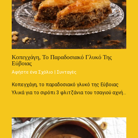
Κοπεγχάγη, Το Παραδοσιακό Γλυκό Της
Εύβοιας
Αφήστε ένα Σχόλιο
|
Συνταγές
Κοπεγχάγη, το παραδοσιακό γλυκό της Εύβοιας
Υλικά για το σιρόπι 3 φλιτζάνια του τσαγιού αχνή…