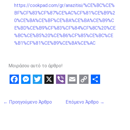
https://cookpad.com/gr/anazitisi/%CE%BC%CE%
BF%CF%83%CF%87%CE%AC%CF%81%CE%B9%2
0%CE%BA%CE%BF%CE%BA%CE%BA%CE%B9%C
E%BD%CE%B9%CF%83%CF%84%CF%8C%20%CE
%BC%CE%B5%20%CE%B6%CF%85%CE%BC%CE
%B1%CF%81%CE%B9%CE%BA%CE%AC
Μοιράσου αυτό το άρθρο!
F
M
T
X
V
E
C
S
a
e
w
i
m
o
h
←
Προηγούμενο Άρθρο
Επόμενο Άρθρο
→
c
s
i
b
a
p
a
e
s
t
e
i
y
r
b
e
t
r
l
L
e