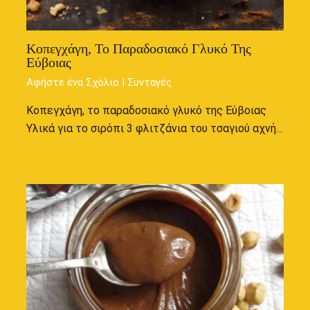
Κοπεγχάγη, Το Παραδοσιακό Γλυκό Της
Εύβοιας
Αφήστε ένα Σχόλιο
|
Συνταγές
Κοπεγχάγη, το παραδοσιακό γλυκό της Εύβοιας
Υλικά για το σιρόπι 3 φλιτζάνια του τσαγιού αχνή…