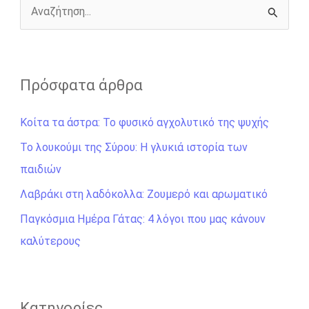
r
Α
ν
α
ζ
Πρόσφατα άρθρα
ή
Κοίτα τα άστρα: Το φυσικό αγχολυτικό της ψυχής
τ
η
Το λουκούμι της Σύρου: Η γλυκιά ιστορία των
σ
παιδιών
η
Λαβράκι στη λαδόκολλα: Ζουμερό και αρωματικό
γ
Παγκόσμια Ημέρα Γάτας: 4 λόγοι που μας κάνουν
ι
καλύτερους
α
:
Kατηγορίες