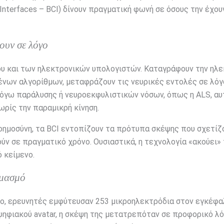
nterfaces – BCI) δίνουν πραγματική φωνή σε όσους την έχου
ουν σε λόγο
ου και των ηλεκτρονικών υπολογιστών. Καταγράφουν την ηλε
ένων αλγορίθμων, μεταφράζουν τις νευρικές εντολές σε λόγ
λόγω παράλυσης ή νευροεκφυλιστικών νόσων, όπως η ALS, αυ
ωρίς την παραμικρή κίνηση.
οημοσύνη, τα BCI εντοπίζουν τα πρότυπα σκέψης που σχετίζ
ύν σε πραγματικό χρόνο. Ουσιαστικά, η τεχνολογία «ακούει» 
 κείμενο.
υμασμό
ο, ερευνητές εμφύτευσαν 253 μικροηλεκτρόδια στον εγκέφα
 ψηφιακού avatar, η σκέψη της μετατρεπόταν σε προφορικό λό