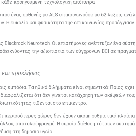
 κάθε προηγούμενη τεχνολογική απόπειρα.
όπου ένας ασθενής με ALS επικοινωνούσε με 62 λέξεις ανά 
ν. Η ευκολία και φυσικότητα της επικοινωνίας προσέγγισαν
ας Blackrock Neurotech. Οι επιστήμονες ανέπτυξαν ένα σύστ
ποδεικνύοντας την αξιοπιστία των σύγχρονων BCI σε πραγμα
 και προκλήσεις
ίς εμπόδια. Τα ηθικά διλήμματα είναι σημαντικά: Ποιος έχει
διασφαλίζεται ότι δεν γίνεται κατάχρηση των σκέψεών του;
ιδιωτικότητας τίθενται στο επίκεντρο.
Οι περισσότερες χώρες δεν έχουν ακόμη ρυθμιστικά πλαίσια 
ξάλλου, αποτελεί φραγμό. Η ευρεία διάθεση τέτοιων συστημ
νδυση στη δημόσια υγεία.