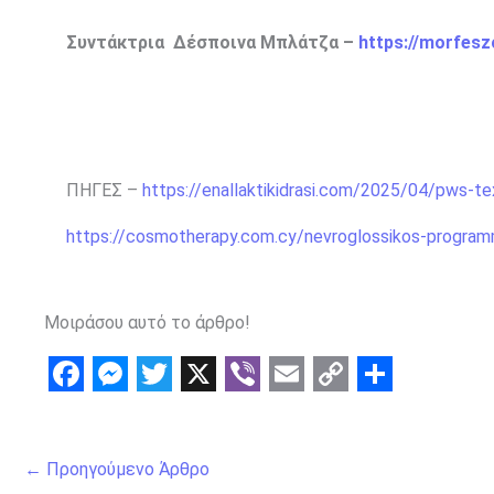
Συντάκτρια Δέσποινα Μπλάτζα –
https://morfesz
ΠΗΓΕΣ –
https://enallaktikidrasi.com/2025/04/pws-te
https://cosmotherapy.com.cy/nevroglossikos-programm
Μοιράσου αυτό το άρθρο!
F
M
T
X
V
E
C
S
a
e
w
i
m
o
h
←
Προηγούμενο Άρθρο
c
s
i
b
a
p
a