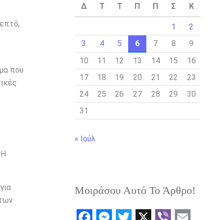
Δ
Τ
Τ
Π
Π
Σ
Κ
λεπτό,
1
2
3
4
5
6
7
8
9
10
11
12
13
14
15
16
ημα που
17
18
19
20
21
22
23
τικές
24
25
26
27
28
29
30
31
« Ιούλ
 Η
για
Μοιράσου Αυτό Το Άρθρο!
άτων