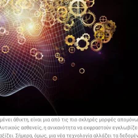
αμένει άθικτη, είναι μια από τις πιο σκληρές μορφές απομόν
λυτικούς ασθενείς, η ανικανότητα να εκφραστούν εγκλωβίζε
αξίζει. Σήμερα, όμως, μια νέα τεχνολογία αλλάζει τα δεδομέν