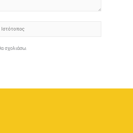
στότοπος
θα σχολιάσω.