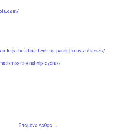
ois.com/
xnologia-bci-dinei-fwnh-se-paralutikous-astheneis/
atismos-ti-einai-nlp-cyprus/
Επόμενο Άρθρο
→