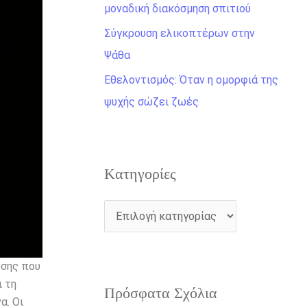
η
μοναδική διακόσμηση σπιτιού
γ
Σύγκρουση ελικοπτέρων στην
ι
Ψάθα
α
Εθελοντισμός: Όταν η ομορφιά της
:
ψυχής σώζει ζωές
Kατηγορίες
ωσης που
ι τη
Πρόσφατα Σχόλια
α. Οι