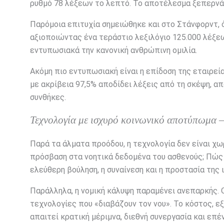
ρυθμό 78 λέξεων το λεπτό. Το αποτέλεσμα ξεπερνά
Παρόμοια επιτυχία σημειώθηκε και στο Στάνφορντ, 
αξιοποιώντας ένα τεράστιο λεξιλόγιο 125.000 λέξεω
εντυπωσιακά την κανονική ανθρώπινη ομιλία.
Ακόμη πιο εντυπωσιακή είναι η επίδοση της εταιρεί
με ακρίβεια 97,5% αποδίδει λέξεις από τη σκέψη, α
συνθήκες.
Τεχνολογία με ισχυρό κοινωνικό αποτύπωμα –
Παρά τα άλματα προόδου, η τεχνολογία δεν είναι χωρ
πρόσβαση στα νοητικά δεδομένα του ασθενούς; Πώς 
ελεύθερη βούληση, η συναίνεση και η προστασία της 
Παράλληλα, η νομική κάλυψη παραμένει ανεπαρκής. 
τεχνολογίες που «διαβάζουν τον νου». Το κόστος, ε
απαιτεί κρατική μέριμνα, διεθνή συνεργασία και επέ