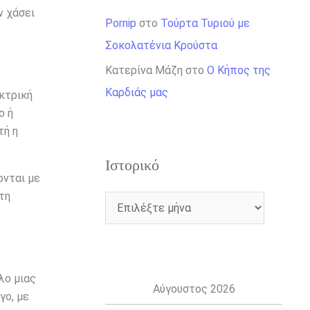
ν χάσει
Pornip
στο
Τούρτα Τυριού με
Σοκολατένια Κρούστα
Κατερίνα Μάζη
στο
Ο Κήπος της
Καρδιάς μας
κτρική
ο ή
τή η
Ιστορικό
ονται με
τη
λο μιας
Αύγουστος 2026
γο, με