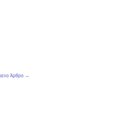
μενο Άρθρο
→