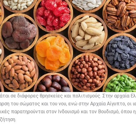
άται σε διάφορες θρησκείες και πολιτισμούς. Στην αρχαία Ελ
ρση του σώματος και του νου, ενώ στην Αρχαία Αίγυπτο, οι ι
κές παρατηρούνται στον Ινδουισμό και τον Βουδισμό, όπου η
ζήτηση.