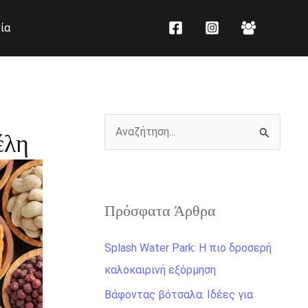
K
Ι
ία
α
σ
τ
τ
η
ο
γ
ρ
ο
ι
Α
έλη
ρ
κ
ν
ί
ό
α
ε
ζ
ς
Πρόσφατα Άρθρα
ή
τ
Splash Water Park: Η πιο δροσερή
η
καλοκαιρινή εξόρμηση
σ
Βάφοντας βότσαλα: Ιδέες για