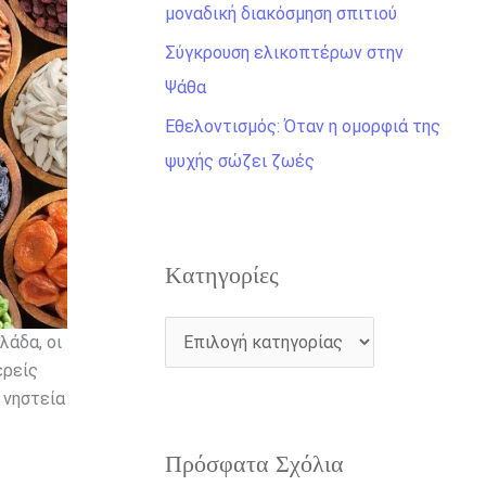
η
μοναδική διακόσμηση σπιτιού
γ
Σύγκρουση ελικοπτέρων στην
ι
Ψάθα
α
Εθελοντισμός: Όταν η ομορφιά της
:
ψυχής σώζει ζωές
Kατηγορίες
λάδα, οι
ερείς
 νηστεία
Πρόσφατα Σχόλια