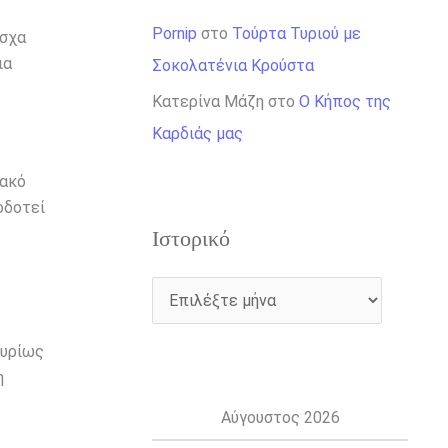
Pornip
στο
Τούρτα Τυριού με
άσχα
ια
Σοκολατένια Κρούστα
Κατερίνα Μάζη
στο
Ο Κήπος της
Καρδιάς μας
ιακό
οδοτεί
Ιστορικό
κυρίως
η
Αύγουστος 2026