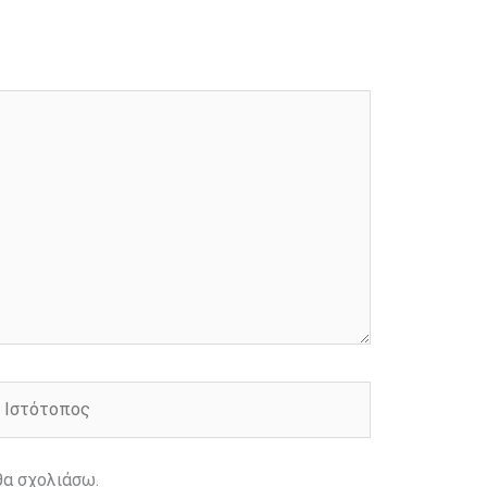
στότοπος
θα σχολιάσω.