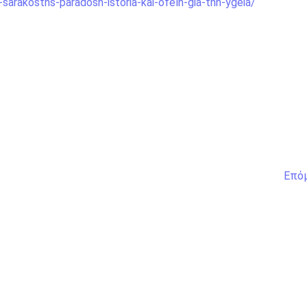
-sarakosths-paradosh-istoria-kai-ofelh-gia-thn-ygeia/
Επό