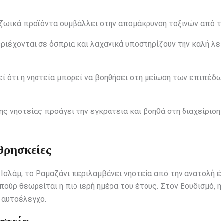
ζωικά προϊόντα συμβάλλει στην απομάκρυνση τοξινών από τ
ριέχονται σε όσπρια και λαχανικά υποστηρίζουν την καλή λε
ί ότι η νηστεία μπορεί να βοηθήσει στη μείωση των επιπέδ
ς νηστείας προάγει την εγκράτεια και βοηθά στη διαχείρισ
 θρησκείες
 Ισλάμ, το Ραμαζάνι περιλαμβάνει νηστεία από την ανατολή 
Κιπούρ θεωρείται η πιο ιερή ημέρα του έτους. Στον Βουδισμό, 
ν αυτοέλεγχο.
στεία