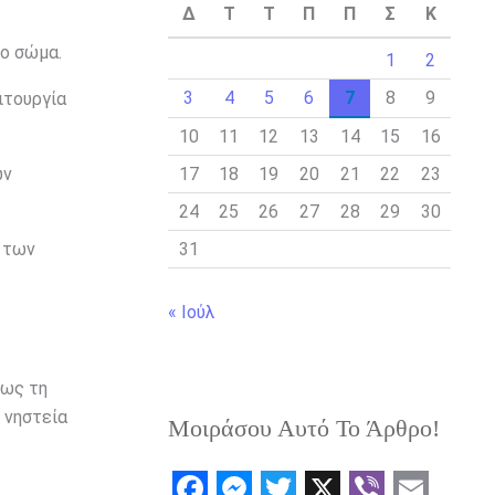
Δ
Τ
Τ
Π
Π
Σ
Κ
ο σώμα.
1
2
3
4
5
6
7
8
9
ιτουργία
10
11
12
13
14
15
16
17
18
19
20
21
22
23
ων
24
25
26
27
28
29
30
31
η των
« Ιούλ
έως τη
η νηστεία
Μοιράσου Αυτό Το Άρθρο!