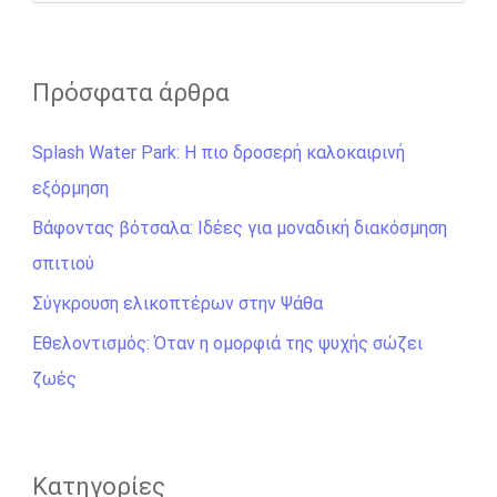
ν
α
ζ
Πρόσφατα άρθρα
ή
Splash Water Park: Η πιο δροσερή καλοκαιρινή
τ
εξόρμηση
η
σ
Βάφοντας βότσαλα: Ιδέες για μοναδική διακόσμηση
η
σπιτιού
γ
Σύγκρουση ελικοπτέρων στην Ψάθα
ι
Εθελοντισμός: Όταν η ομορφιά της ψυχής σώζει
α
ζωές
:
Kατηγορίες