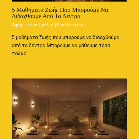
5 Μαθήματα Ζωής Που Μπορούμε Να
Διδαχθούμε Από Τα Δέντρα
Αφήστε ένα Σχόλιο
|
Εναλλακτικά
5 μαθήματα ζωής που μπορούμε να διδαχθούμε
από τα δέντρα Μπορούμε να μάθουμε τόσα
πολλά…