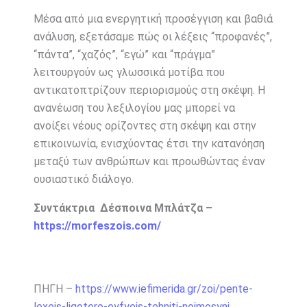
Μέσα από μια ενεργητική προσέγγιση και βαθιά
ανάλυση, εξετάσαμε πώς οι λέξεις “προφανές”,
“πάντα”, “χαζός”, “εγώ” και “πράγμα”
λειτουργούν ως γλωσσικά μοτίβα που
αντικατοπτρίζουν περιορισμούς στη σκέψη. Η
ανανέωση του λεξιλογίου μας μπορεί να
ανοίξει νέους ορίζοντες στη σκέψη και στην
επικοινωνία, ενισχύοντας έτσι την κατανόηση
μεταξύ των ανθρώπων και προωθώντας έναν
ουσιαστικό διάλογο.
Συντάκτρια Δέσποινα Μπλάτζα –
https://morfeszois.com/
ΠΗΓΗ –
https://www.iefimerida.gr/zoi/pente-
lexeis-ligotero-eyfyeis-tehniti-noimosyni