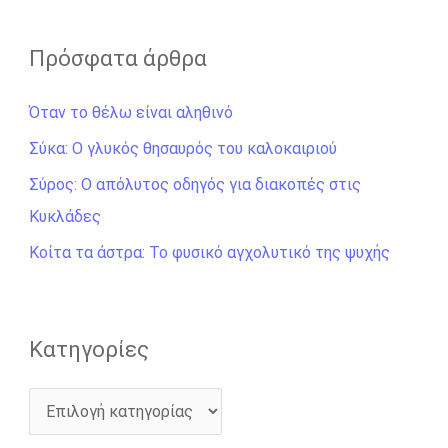
α
ζ
Πρόσφατα άρθρα
ή
Όταν το θέλω είναι αληθινό
τ
η
Σύκα: Ο γλυκός θησαυρός του καλοκαιριού
σ
Σύρος: Ο απόλυτος οδηγός για διακοπές στις
η
Κυκλάδες
γ
Κοίτα τα άστρα: Το φυσικό αγχολυτικό της ψυχής
ι
α
:
Kατηγορίες