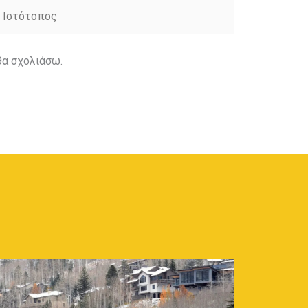
στότοπος
θα σχολιάσω.