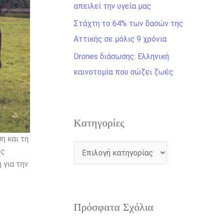
η
απειλεί την υγεία μας
γ
Στάχτη το 64% των δασών της
ι
Αττικής σε μόλις 9 χρόνια
α
Drones διάσωσης: Ελληνική
:
καινοτομία που σώζει ζωές
Kατηγορίες
η και τη
ός
 για την
Πρόσφατα Σχόλια