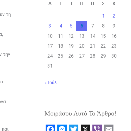
Δ
Τ
Τ
Π
Π
Σ
Κ
υν τη
1
2
3
4
5
6
7
8
9
α,
10
11
12
13
14
15
16
17
18
19
20
21
22
23
ν την
24
25
26
27
28
29
30
31
μο
« Ιούλ
ονα
Μοιράσου Αυτό Το Άρθρο!
 και