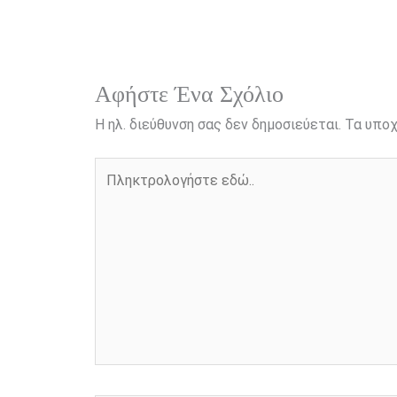
o
n
e
i
o
g
r
n
k
e
k
r
Αφήστε Ένα Σχόλιο
Η ηλ. διεύθυνση σας δεν δημοσιεύεται.
Τα υποχ
Πληκτρολογήστε
εδώ..