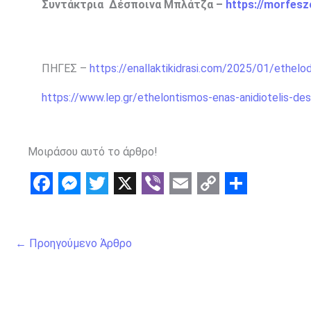
Συντάκτρια Δέσποινα Μπλάτζα –
https://morfesz
ΠΗΓΕΣ –
https://enallaktikidrasi.com/2025/01/ethelo
https://www.lep.gr/ethelontismos-enas-anidiotelis-de
Μοιράσου αυτό το άρθρο!
F
M
T
X
V
E
C
S
a
e
w
i
m
o
h
←
Προηγούμενο Άρθρο
c
s
i
b
a
p
a
e
s
t
e
i
y
r
b
e
t
r
l
L
e