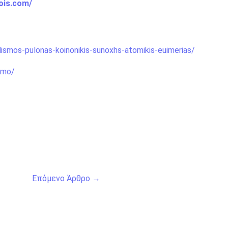
ois.com/
dismos-pulonas-koinonikis-sunoxhs-atomikis-euimerias/
smo/
Επόμενο Άρθρο
→