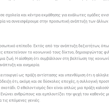
 σε σχολεία και κέντρα εκμάθησης για ευάλωτες ομάδες ενισ
ιρία να συνεισφέρουμε στην προσωπική ανάπτυξη των άλλων.
οσωπικό επίπεδο. Εκτός από την ανάπτυξη δεξιοτήτων, όπω
τές επεκτείνουν το κοινωνικό τους δίκτυο, δημιουργώντας φι
ια ζωή. Η αίσθηση ότι συμβάλλουν στη βελτίωση της κοινων
ανάπτυξη και ευημερία.
ειτουργεί ως πράξη αντίστασης και υπενθύμιση ότι η αλληλε
όδειξη ότι, ακόμη και σε δύσκολες εποχές, η συλλογική προ
 σκοτάδι. Ο εθελοντισμός δεν είναι απλώς μια πράξη καλοσύ
. Ενώνει ανθρώπους και εμπλουτίζει την ψυχή του καθενός μ
α τις επόμενες γενιές.