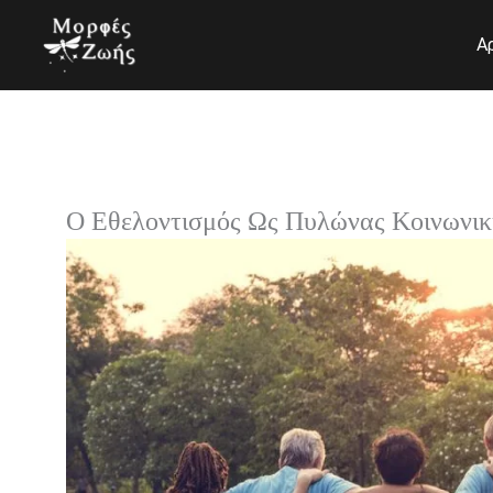
Μετάβαση
στο
Α
περιεχόμενο
Ο Εθελοντισμός Ως Πυλώνας Κοινωνικ