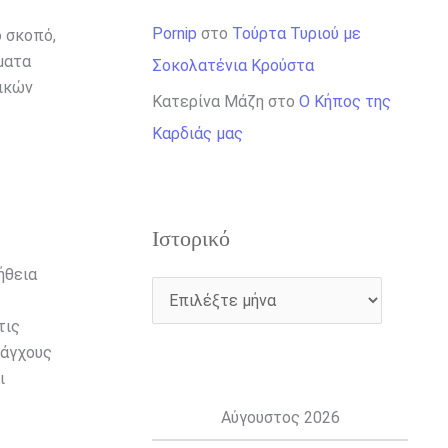
Pornip
στο
Τούρτα Τυριού με
ό σκοπό,
ματα
Σοκολατένια Κρούστα
τικών
Κατερίνα Μάζη
στο
Ο Κήπος της
Καρδιάς μας
Ιστορικό
ήθεια
τις
 άγχους
ι
Αύγουστος 2026