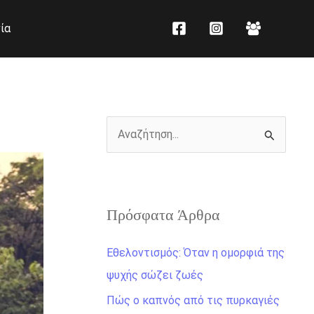
K
Ι
ία
α
σ
τ
τ
η
ο
γ
ρ
ο
ι
Α
ρ
κ
ν
ί
ό
α
ε
ζ
ς
Πρόσφατα Άρθρα
ή
τ
Εθελοντισμός: Όταν η ομορφιά της
η
ψυχής σώζει ζωές
σ
Πώς ο καπνός από τις πυρκαγιές