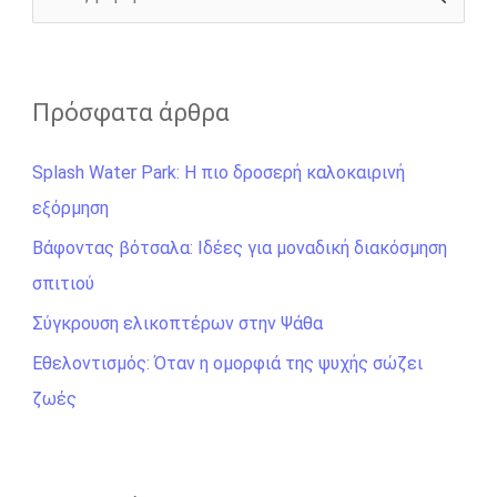
r
ν
α
ζ
Πρόσφατα άρθρα
ή
Splash Water Park: Η πιο δροσερή καλοκαιρινή
τ
εξόρμηση
η
σ
Βάφοντας βότσαλα: Ιδέες για μοναδική διακόσμηση
η
σπιτιού
γ
Σύγκρουση ελικοπτέρων στην Ψάθα
ι
Εθελοντισμός: Όταν η ομορφιά της ψυχής σώζει
α
ζωές
: