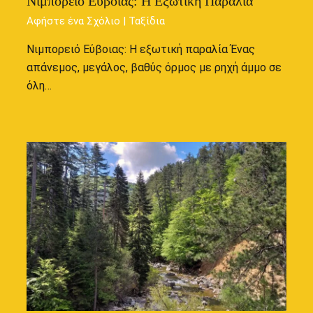
Νιμπορειό Εύβοιας: Η Εξωτική Παραλία
Αφήστε ένα Σχόλιο
|
Ταξίδια
Νιμπορειό Εύβοιας: Η εξωτική παραλία Ένας
απάνεμος, μεγάλος, βαθύς όρμος με ρηχή άμμο σε
όλη…