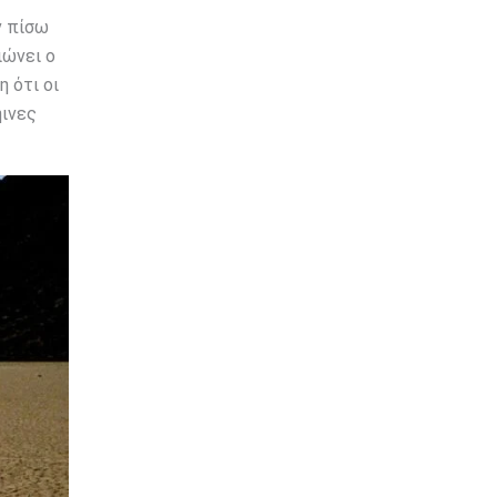
ν πίσω
ιώνει ο
 ότι οι
ήινες