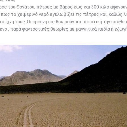
δας του Θανάτου, πέτρες με βάρος έως και 300 κιλά αφήνου
πως το χειμερινό νερό εγκλωβίζει τις πέτρες και, καθώς λ
α ίχνη τους. Οι ερευνητές θεωρούν πιο πειστική την υπόθεση
ενο , παρά φανταστικές θεωρίες με μαγνητικά πεδία ή εξωγ