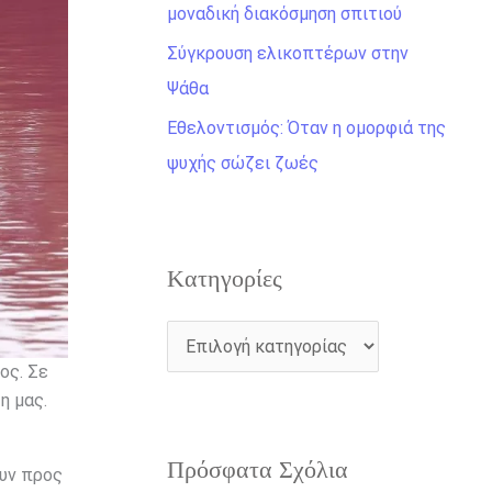
η
μοναδική διακόσμηση σπιτιού
γ
Σύγκρουση ελικοπτέρων στην
ι
Ψάθα
α
Εθελοντισμός: Όταν η ομορφιά της
:
ψυχής σώζει ζωές
Kατηγορίες
ος. Σε
η μας.
Πρόσφατα Σχόλια
υν προς