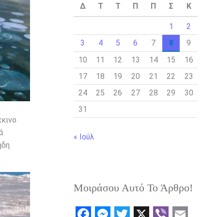
Δ
Τ
Τ
Π
Π
Σ
Κ
1
2
3
4
5
6
7
8
9
10
11
12
13
14
15
16
17
18
19
20
21
22
23
24
25
26
27
28
29
30
31
κκινο
ά
« Ιούλ
ήδη
Μοιράσου Αυτό Το Άρθρο!