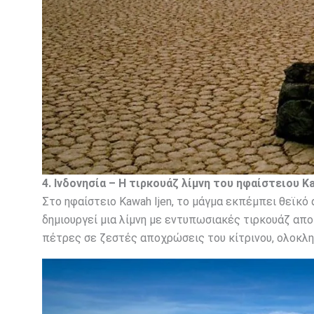
4. Ινδονησία – Η τιρκουάζ λίμνη του ηφαίστειου Ka
Στο ηφαίστειο Kawah Ijen, το μάγμα εκπέμπει θεϊκό 
δημιουργεί μια λίμνη με εντυπωσιακές τιρκουάζ απο
πέτρες σε ζεστές αποχρώσεις του κίτρινου, ολοκλη