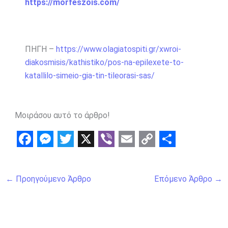
https://morfeszois.com/
ΠΗΓΗ –
https://www.olagiatospiti.gr/xwroi-
diakosmisis/kathistiko/pos-na-epilexete-to-
katallilo-simeio-gia-tin-tileorasi-sas/
Μοιράσου αυτό το άρθρο!
F
M
T
X
V
E
C
S
a
e
w
i
m
o
h
←
Προηγούμενο Άρθρο
Επόμενο Άρθρο
→
c
s
i
b
a
p
a
e
s
t
e
i
y
r
b
e
t
r
l
L
e