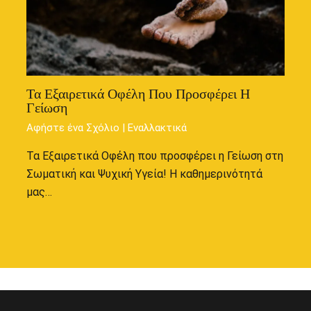
Τα Εξαιρετικά Οφέλη Που Προσφέρει Η
Γείωση
Αφήστε ένα Σχόλιο
|
Εναλλακτικά
Τα Εξαιρετικά Οφέλη που προσφέρει η Γείωση στη
Σωματική και Ψυχική Υγεία! Η καθημερινότητά
μας…