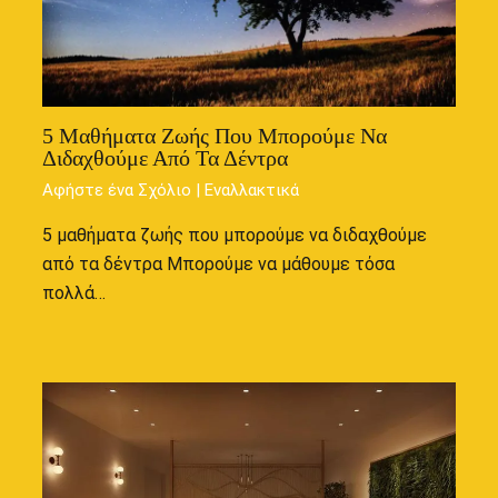
5 Μαθήματα Ζωής Που Μπορούμε Να
Διδαχθούμε Από Τα Δέντρα
Αφήστε ένα Σχόλιο
|
Εναλλακτικά
5 μαθήματα ζωής που μπορούμε να διδαχθούμε
από τα δέντρα Μπορούμε να μάθουμε τόσα
πολλά…