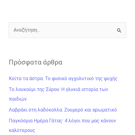
o
n
e
i
o
g
r
n
k
e
k
r
Α
ν
α
ζ
Πρόσφατα άρθρα
ή
Κοίτα τα άστρα: Το φυσικό αγχολυτικό της ψυχής
τ
η
Το λουκούμι της Σύρου: Η γλυκιά ιστορία των
σ
παιδιών
η
Λαβράκι στη λαδόκολλα: Ζουμερό και αρωματικό
γ
Παγκόσμια Ημέρα Γάτας: 4 λόγοι που μας κάνουν
ι
καλύτερους