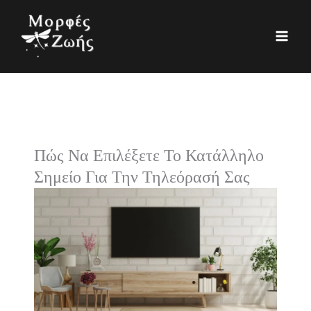
Μετάβαση
K
Ι
στο
α
σ
περιεχόμενο
τ
τ
η
ο
γ
ρ
ο
ι
ρ
κ
Πώς Να Επιλέξετε Το Κατάλληλο
ί
ό
Σημείο Για Την Τηλεόρασή Σας
ε
ς