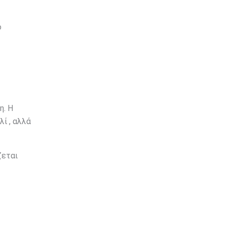
ό
η. Η
ί , αλλά
ζεται