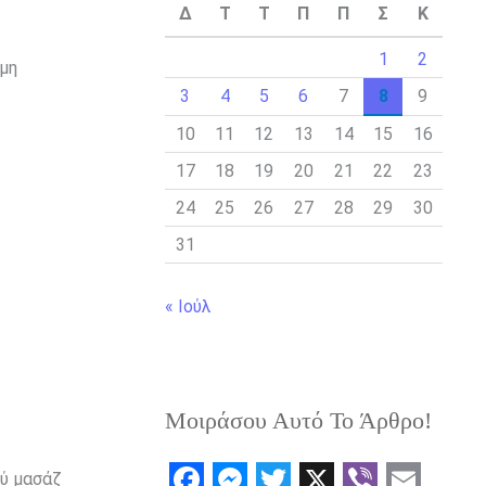
Δ
Τ
Τ
Π
Π
Σ
Κ
1
2
 μη
3
4
5
6
7
8
9
10
11
12
13
14
15
16
17
18
19
20
21
22
23
24
25
26
27
28
29
30
31
« Ιούλ
Μοιράσου Αυτό Το Άρθρο!
ρύ μασάζ