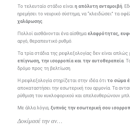
Το τελευταίο στάδιο είναι
η απόλυτη ανταμοιβή
. Ε
ηρεμήσει το νευρικό σύστημα, να “κλειδώσει” τα οφ
χαλάρωσης
.
Πολλοί αισθάνονται ένα αίσθημα
ελαφρότητας, ευφο
αργό, θεραπευτικό ρυθμό.
Τα τρία στάδια της ρεφλεξολογίας δεν είναι απλώς μ
επίγνωση, την ισορροπία και την αυτοθεραπεία
. 
δρόμο προς τη βελτίωση.
Η ρεφλεξολογία στηρίζεται στην ιδέα ότι
το σώμα έ
αποκαταστήσει την εσωτερική του αρμονία. Τα αντα
ρύθμιση του κυκλοφορικού και απελευθερώνουν μπλ
Με άλλα λόγια,
ξυπνάς την εσωτερική σου ισορροπ
Δοκίμασέ την αν…