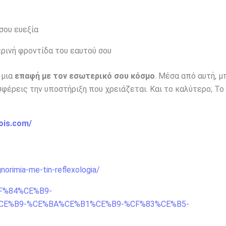
σου ευεξία
ερινή φροντίδα του εαυτού σου
 μια
επαφή με τον εσωτερικό σου κόσμο
. Μέσα από αυτή, μ
σφέρεις την υποστήριξη που χρειάζεται. Και το καλύτερο; Το
.
ois.com/
norimia-me-tin-reflexologia/
%CF%84%CE%B9-
E%B9-%CE%BA%CE%B1%CE%B9-%CF%83%CE%B5-