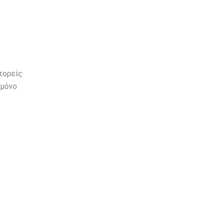
πορείς
 μόνο