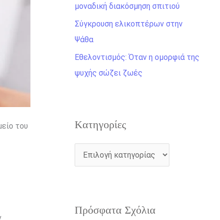
η
μοναδική διακόσμηση σπιτιού
γ
Σύγκρουση ελικοπτέρων στην
ι
Ψάθα
α
Εθελοντισμός: Όταν η ομορφιά της
:
ψυχής σώζει ζωές
Kατηγορίες
μείο του
Πρόσφατα Σχόλια
ν