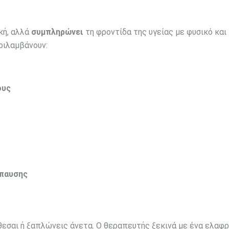
κή, αλλά
συμπληρώνει
τη φροντίδα της υγείας με φυσικό και
ριλαμβάνουν:
ους
όπαυσης
θεσαι ή ξαπλώνεις άνετα. Ο θεραπευτής ξεκινά με ένα ελαφ