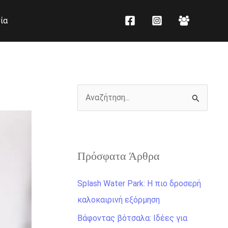
K
Ι
ία
α
σ
τ
τ
η
ο
γ
ρ
ο
ι
Α
ρ
κ
ν
ί
ό
α
ε
ζ
ς
Πρόσφατα Άρθρα
ή
τ
Splash Water Park: Η πιο δροσερή
η
καλοκαιρινή εξόρμηση
σ
Βάφοντας βότσαλα: Ιδέες για