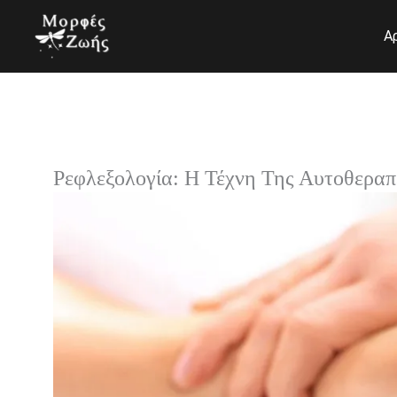
Μετάβαση
στο
Α
περιεχόμενο
Ρεφλεξολογία: Η Τέχνη Της Αυτοθερα