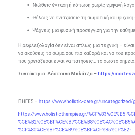
Νιώθεις ένταση ή κόπωση χωρίς εμφανή λόγο
Θέλεις να ενισχύσεις τη σωματική και ψυχική 
Ψάχνεις μια φυσική προσέγγιση για την καθημ
Η ρεφλεξολογία δεν είναι απλώς μια τεχνική – είναι
να ακούσεις το σώμα σου πιο καθαρά και να του προ
που χρειάζεσαι είναι να πατήσεις… το σωστό σημείο
Συντάκτρια Δέσποινα Μπλάτζα –
https://morfesz
ΠΗΓΕΣ –
https://www.holistic-care.gr/uncategorized/g
https://www.holistictherapies.gr/%CF%83%CE%B5-
%CE%B2%CE%BF%CE%B7%CE%B8%CE%AC%CE%B5%C
%CF%80%CE%BF%CE%B9%CE%BF%CF%85%CF%82-