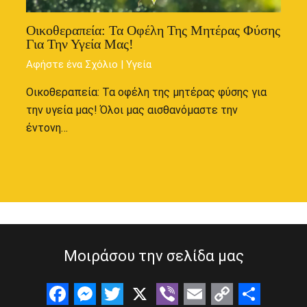
Οικοθεραπεία: Τα Οφέλη Της Μητέρας Φύσης
Για Την Υγεία Μας!
Αφήστε ένα Σχόλιο
|
Υγεία
Οικοθεραπεία: Τα οφέλη της μητέρας φύσης για
την υγεία μας! Όλοι μας αισθανόμαστε την
έντονη…
Μοιράσου την σελίδα μας