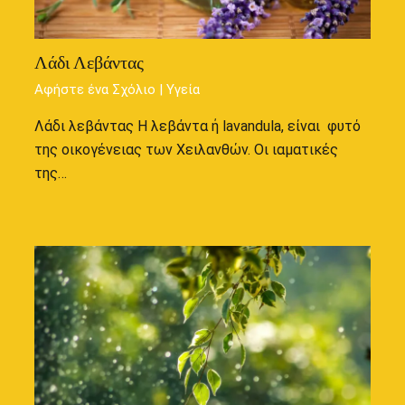
Λάδι Λεβάντας
Αφήστε ένα Σχόλιο
|
Υγεία
Λάδι λεβάντας Η λεβάντα ή lavandula, είναι φυτό
της οικογένειας των Χειλανθών. Οι ιαματικές
της…