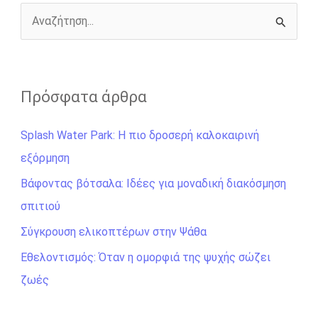
k
e
k
r
Α
ν
α
ζ
Πρόσφατα άρθρα
ή
Splash Water Park: Η πιο δροσερή καλοκαιρινή
τ
εξόρμηση
η
σ
Βάφοντας βότσαλα: Ιδέες για μοναδική διακόσμηση
η
σπιτιού
γ
Σύγκρουση ελικοπτέρων στην Ψάθα
ι
Εθελοντισμός: Όταν η ομορφιά της ψυχής σώζει
α
ζωές
: