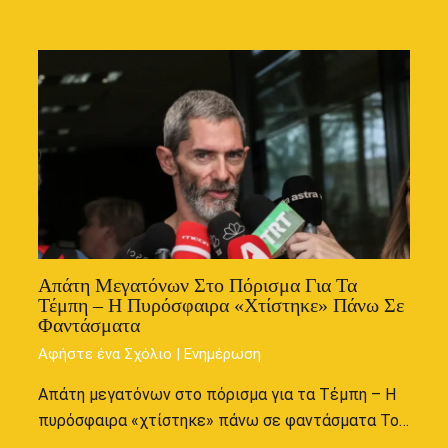
Απάτη Μεγατόνων Στο Πόρισμα Για Τα
Τέμπη – Η Πυρόσφαιρα «χτίστηκε» Πάνω Σε
Φαντάσματα
Αφήστε ένα Σχόλιο
|
Ενημέρωση
Απάτη μεγατόνων στο πόρισμα για τα Τέμπη – Η
πυρόσφαιρα «χτίστηκε» πάνω σε φαντάσματα Το…