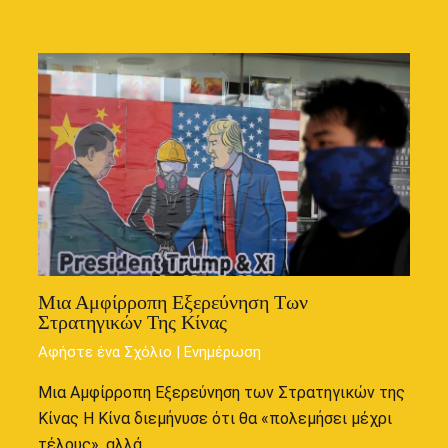
Μια Αμφίρροπη Εξερεύνηση Των
Στρατηγικών Της Κίνας
Αφήστε ένα Σχόλιο
|
Ενημέρωση
Μια Αμφίρροπη Εξερεύνηση των Στρατηγικών της
Κίνας Η Κίνα διεμήνυσε ότι θα «πολεμήσει μέχρι
τέλους», αλλά…