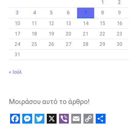
1
2
3
4
5
6
7
8
9
10
11
12
13
14
15
16
17
18
19
20
21
22
23
24
25
26
27
28
29
30
31
« Ιούλ
Μοιράσου αυτό το άρθρο!
F
M
T
X
V
E
C
S