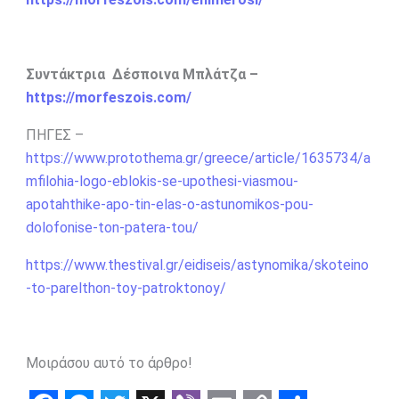
Συντάκτρια Δέσποινα Μπλάτζα –
https://morfeszois.com/
ΠΗΓΕΣ –
https://www.protothema.gr/greece/article/1635734/a
mfilohia-logo-eblokis-se-upothesi-viasmou-
apotahthike-apo-tin-elas-o-astunomikos-pou-
dolofonise-ton-patera-tou/
https://www.thestival.gr/eidiseis/astynomika/skoteino
-to-parelthon-toy-patroktonoy/
Μοιράσου αυτό το άρθρο!