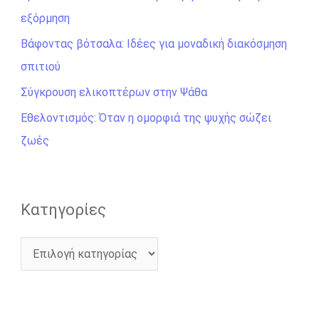
εξόρμηση
η
σ
Βάφοντας βότσαλα: Ιδέες για μοναδική διακόσμηση
η
σπιτιού
γ
Σύγκρουση ελικοπτέρων στην Ψάθα
ι
Εθελοντισμός: Όταν η ομορφιά της ψυχής σώζει
α
ζωές
:
Kατηγορίες