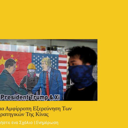
ια Αμφίρροπη Εξερεύνηση Των
ρατηγικών Της Κίνας
ήστε ένα Σχόλιο
|
Ενημέρωση