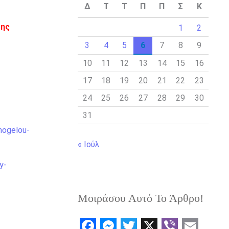
Δ
Τ
Τ
Π
Π
Σ
Κ
της
1
2
3
4
5
6
7
8
9
10
11
12
13
14
15
16
17
18
19
20
21
22
23
24
25
26
27
28
29
30
31
amogelou-
« Ιούλ
y-
Μοιράσου Αυτό Το Άρθρο!