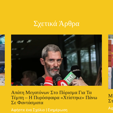
Σχετικά Άρθρα
Απάτη Μεγατόνων Στο Πόρισμα Για Τα
Μ
Τέμπη – Η Πυρόσφαιρα «χτίστηκε» Πάνω
Στ
Σε Φαντάσματα
Αφ
Αφήστε ένα Σχόλιο
|
Ενημέρωση