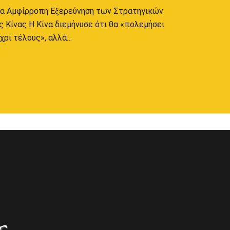
α Αμφίρροπη Εξερεύνηση των Στρατηγικών
ς Κίνας Η Κίνα διεμήνυσε ότι θα «πολεμήσει
χρι τέλους», αλλά…