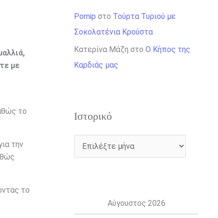
Pornip
στο
Τούρτα Τυριού με
Σοκολατένια Κρούστα
Κατερίνα Μάζη
στο
Ο Κήπος της
μαλλιά,
Καρδιάς μας
τε με
αθώς το
Ιστορικό
για την
αθώς
ώντας το
Αύγουστος 2026