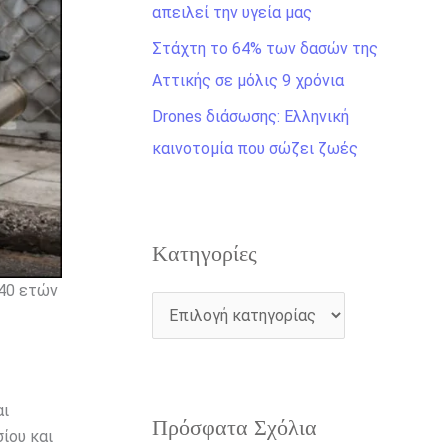
η
απειλεί την υγεία μας
γ
Στάχτη το 64% των δασών της
ι
Αττικής σε μόλις 9 χρόνια
α
Drones διάσωσης: Ελληνική
:
καινοτομία που σώζει ζωές
Kατηγορίες
 40 ετών
αι
Πρόσφατα Σχόλια
ίου και