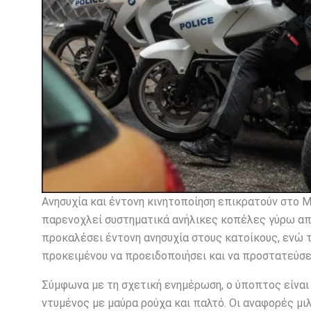
Ανησυχία και έντονη κινητοποίηση επικρατούν στο 
παρενοχλεί συστηματικά ανήλικες κοπέλες γύρω από
προκαλέσει έντονη ανησυχία στους κατοίκους, ενώ 
προκειμένου να προειδοποιήσει και να προστατεύσει
Σύμφωνα με τη σχετική ενημέρωση, ο ύποπτος είναι 
ντυμένος με μαύρα ρούχα και παλτό. Οι αναφορές μιλ