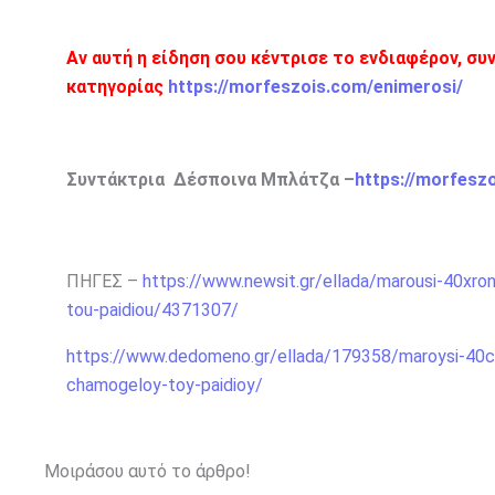
Αν αυτή η είδηση σου κέντρισε το ενδιαφέρον, συ
κατηγορίας
https://morfeszois.com/enimerosi/
Συντάκτρια Δέσποινα Μπλάτζα –
https://morfesz
ΠΗΓΕΣ –
https://www.newsit.gr/ellada/marousi-40xrono
tou-paidiou/4371307/
https://www.dedomeno.gr/ellada/179358/maroysi-40chro
chamogeloy-toy-paidioy/
Μοιράσου αυτό το άρθρο!