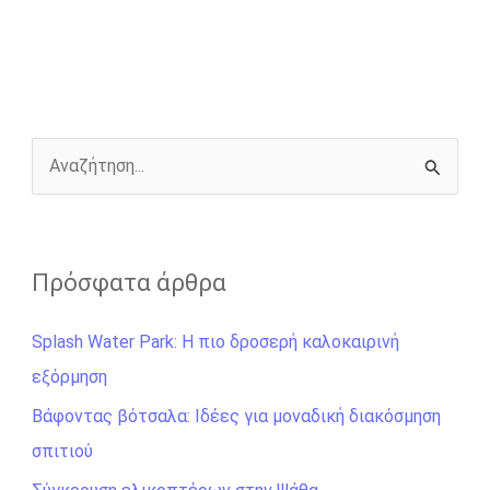
e
s
t
e
i
y
r
b
e
t
r
l
L
e
o
n
e
i
o
g
r
n
k
e
k
r
Α
ν
α
ζ
Πρόσφατα άρθρα
ή
Splash Water Park: Η πιο δροσερή καλοκαιρινή
τ
εξόρμηση
η
σ
Βάφοντας βότσαλα: Ιδέες για μοναδική διακόσμηση
η
σπιτιού
γ