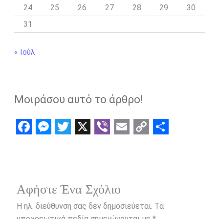
24
25
26
27
28
29
30
31
« Ιούλ
Μοιράσου αυτό το άρθρο!
F
M
T
X
V
E
C
S
a
e
w
i
m
o
h
c
s
i
b
a
p
a
e
s
t
e
i
y
r
Αφήστε Ένα Σχόλιο
b
e
t
r
l
L
e
Η ηλ. διεύθυνση σας δεν δημοσιεύεται.
Τα
υποχρεωτικά πεδία σημειώνονται με
*