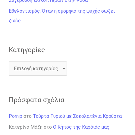
Σύγκρουση ελικοπτέρων στην Ψάθα
ι
Εθελοντισμός: Όταν η ομορφιά της ψυχής σώζει
α
ζωές
:
Kατηγορίες
Πρόσφατα σχόλια
Pornip
στο
Τούρτα Τυριού με Σοκολατένια Κρούστα
Κατερίνα Μάζη
στο
Ο Κήπος της Καρδιάς μας