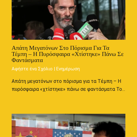
Απάτη Μεγατόνων Στο Πόρισμα Για Τα
Τέμπη – Η Πυρόσφαιρα «χτίστηκε» Πάνω Σε
Φαντάσματα
Αφήστε ένα Σχόλιο
|
Ενημέρωση
Απάτη μεγατόνων στο πόρισμα για τα Τέμπη – Η
πυρόσφαιρα «χτίστηκε» πάνω σε φαντάσματα Το…