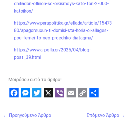
chiliadon-ellinon-se-oikismoys-kato-ton-2-000-
katoikon/
https://www.parapolitika.gr/ellada/article/15473
80/apagoreuoun-ti-domisi-sta-horia-oi-allages-
pou-fernei-to-neo-proedriko-diatagma/
https://www.a-pella.gr/2025/04/blog-
post_39.html
Μοιράσου αυτό το άρθρο!
F
M
T
X
V
E
C
S
a
e
w
i
m
o
h
←
Προηγούμενο Άρθρο
Επόμενο Άρθρο
→
c
s
i
b
a
p
a