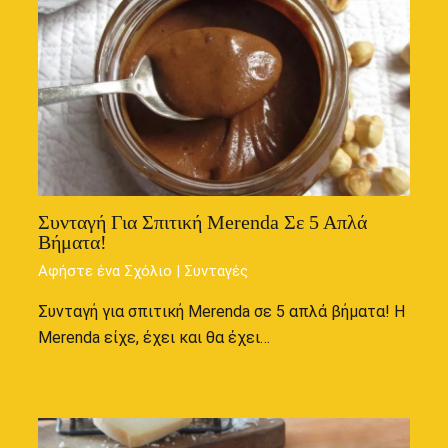
Συνταγή Για Σπιτική Merenda Σε 5 Απλά
Βήματα!
Αφήστε ένα Σχόλιο
|
Συνταγές
Συνταγή για σπιτική Merenda σε 5 απλά βήματα! Η
Merenda είχε, έχει και θα έχει…