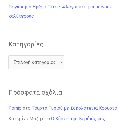
γ
Παγκόσμια Ημέρα Γάτας: 4 λόγοι που μας κάνουν
ι
καλύτερους
α
:
Kατηγορίες
Πρόσφατα σχόλια
Pornip
στο
Τούρτα Τυριού με Σοκολατένια Κρούστα
Κατερίνα Μάζη
στο
Ο Κήπος της Καρδιάς μας