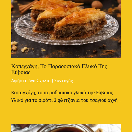
Κοπεγχάγη, Το Παραδοσιακό Γλυκό Της
Εύβοιας
Αφήστε ένα Σχόλιο
|
Συνταγές
Κοπεγχάγη, το παραδοσιακό γλυκό της Εύβοιας
Υλικά για το σιρόπι 3 φλιτζάνια του τσαγιού αχνή…