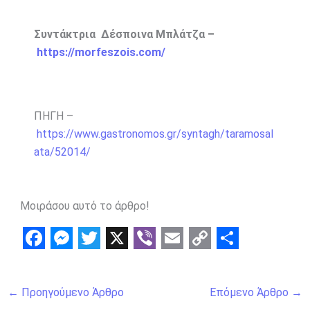
Συντάκτρια Δέσποινα Μπλάτζα –
https://morfeszois.com/
ΠΗΓΗ –
https://www.gastronomos.gr/syntagh/taramosal
ata/52014/
Μοιράσου αυτό το άρθρο!
F
M
T
X
V
E
C
S
a
e
w
i
m
o
h
←
Προηγούμενο Άρθρο
Επόμενο Άρθρο
→
c
s
i
b
a
p
a