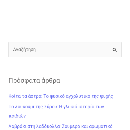
e
s
t
e
i
y
r
b
e
t
r
l
L
e
o
n
e
i
o
g
r
n
k
e
k
r
Α
ν
α
ζ
Πρόσφατα άρθρα
ή
Κοίτα τα άστρα: Το φυσικό αγχολυτικό της ψυχής
τ
η
Το λουκούμι της Σύρου: Η γλυκιά ιστορία των
σ
παιδιών
η
Λαβράκι στη λαδόκολλα: Ζουμερό και αρωματικό