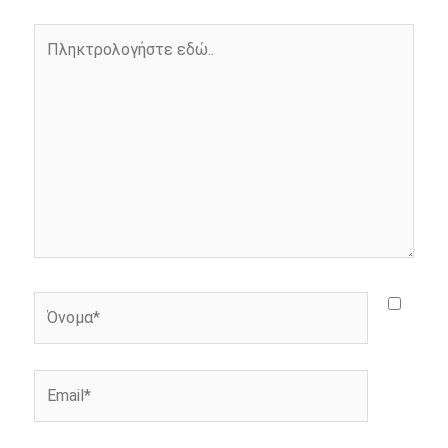
o
g
r
n
Πληκτρολογήστε
k
e
k
εδώ..
r
Όνομα*
Email*