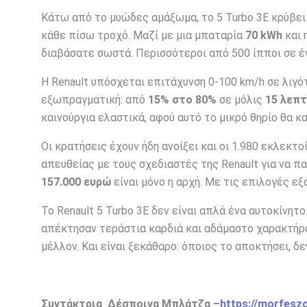
Κάτω από το μυώδες αμάξωμα, το 5 Turbo 3E κρύβει 
κάθε πίσω τροχό. Μαζί με μια μπαταρία
70 kWh
και 
διαβάσατε σωστά. Περισσότεροι από 500 ίπποι σε έν
Η Renault υπόσχεται επιτάχυνση 0-100 km/h σε λιγ
εξωπραγματική: από
15% στο 80%
σε μόλις
15 λεπ
καινούργια ελαστικά, αφού αυτό το μικρό θηρίο θα κα
Οι κρατήσεις έχουν ήδη ανοίξει και οι 1.980 εκλεκτ
απευθείας με τους σχεδιαστές της Renault για να 
157.000 ευρώ
είναι μόνο η αρχή. Με τις επιλογές ε
Το Renault 5 Turbo 3E δεν είναι απλά ένα αυτοκίνητο
απέκτησαν τεράστια καρδιά και αδάμαστο χαρακτήρα
μέλλον. Και είναι ξεκάθαρο: όποιος το αποκτήσει, δε
Συντάκτρια Δέσποινα Μπλάτζα –
https://morfesz