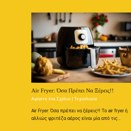
Air Fryer: Όσα Πρέπει Να Ξέρεις!!
Αφήστε ένα Σχόλιο
|
Τεχνολογϊα
Air Fryer: Όσα πρέπει να ξέρεις!! Το air fryer ή
αλλιώς φριτέζα αέρος είναι μία από τις…