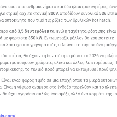
ένα σασί από ανθρακονήματα και δύο ηλεκτροκινητήρες, ένα
ηλεκτρική αρχιτεκτονική
800V
, αποδίδουν συνολικά
536 ίππ
α αυτοκίνητο που τιμά τις ρίζες των θρυλικών hot hatch.
ότερο από
3,5 δευτερόλεπτα
, ενώ η ταχύτητα φόρτισης είναι
τά
με φορτιστή
350 kW
. Εντωμεταξύ, μάλλον θα χρειαστείτε
ίει λάστιχα πιο γρήγορα απ’ ό,τι λιώνει το τυρί σε ένα μπέργ
οί ιδιοκτήτες θα έχουν τη δυνατότητα μέσα στο 2026 να μιλήσ
παραμετροποιήσουν χρώματα, υλικά και άλλες λεπτομέρειες. 
ξατομίκευσης, το τελικό ποσό μπορεί να εκτοξευθεί πολύ ψη
. Είναι ένας φόρος τιμής σε μια εποχή όπου τα μικρά αυτοκίν
. Είναι η γέφυρα ανάμεσα στο ένδοξο παρελθόν και το ηλεκτ
ν θα έχει αγοράσει απλώς ένα αμάξι, αλλά ένα κομμάτι της ισ
ois.com/