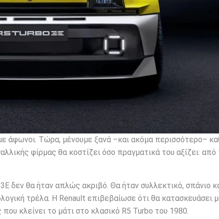
ναμε άφωνοι. Τώρα, μένουμε ξανά –και ακόμα περισσότερο– κ
γαλλικής φίρμας θα κοστίζει όσο πραγματικά του αξίζει: από
 3E δεν θα ήταν απλώς ακριβό. Θα ήταν συλλεκτικό, σπάνιο κ
λογική τρέλα. Η Renault επιβεβαίωσε ότι θα κατασκευάσει μ
που κλείνει το μάτι στο κλασικό R5 Turbo του 1980.