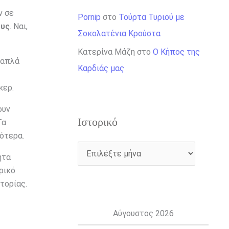
ν σε
Pornip
στο
Τούρτα Τυριού με
ους
. Ναι,
Σοκολατένια Κρούστα
Κατερίνα Μάζη
στο
Ο Κήπος της
 απλά
Καρδιάς μας
κερ.
ουν
Ιστορικό
Τα
λότερα.
ητα
ρικό
τορίας.
Αύγουστος 2026