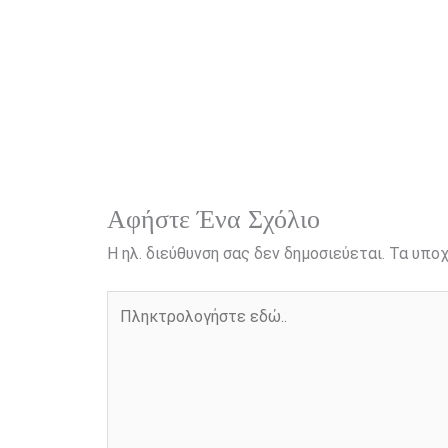
k
e
k
r
Αφήστε Ένα Σχόλιο
Η ηλ. διεύθυνση σας δεν δημοσιεύεται.
Τα υποχ
Πληκτρολογήστε
εδώ..