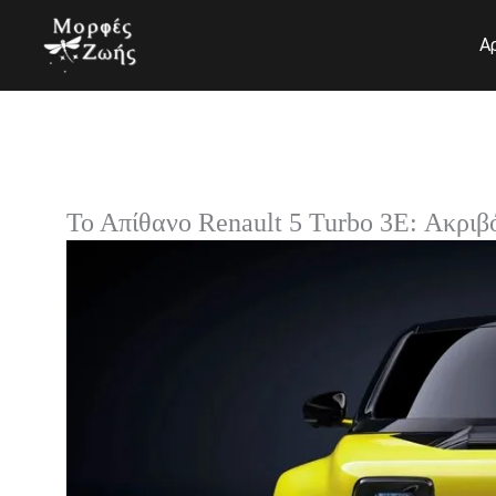
Μετάβαση
στο
Α
περιεχόμενο
Το Απίθανο Renault 5 Turbo 3E: Ακριβ