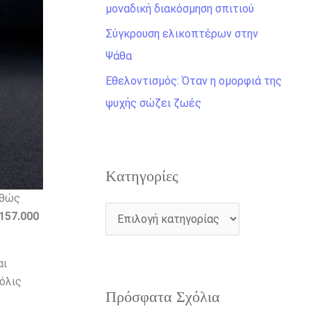
η
μοναδική διακόσμηση σπιτιού
γ
Σύγκρουση ελικοπτέρων στην
ι
Ψάθα
α
Εθελοντισμός: Όταν η ομορφιά της
:
ψυχής σώζει ζωές
Kατηγορίες
αθώς
157.000
αι
όλις
Πρόσφατα Σχόλια