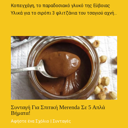
Κοπεγχάγη, το παραδοσιακό γλυκό της Εύβοιας
Υλικά για το σιρόπι 3 φλιτζάνια του τσαγιού αχνή…
Συνταγή Για Σπιτική Merenda Σε 5 Απλά
Βήματα!
Αφήστε ένα Σχόλιο
|
Συνταγές