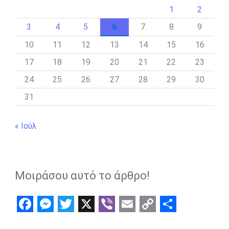
1
2
3
4
5
6
7
8
9
10
11
12
13
14
15
16
17
18
19
20
21
22
23
24
25
26
27
28
29
30
31
« Ιούλ
Μοιράσου αυτό το άρθρο!
F
M
T
X
V
E
C
S