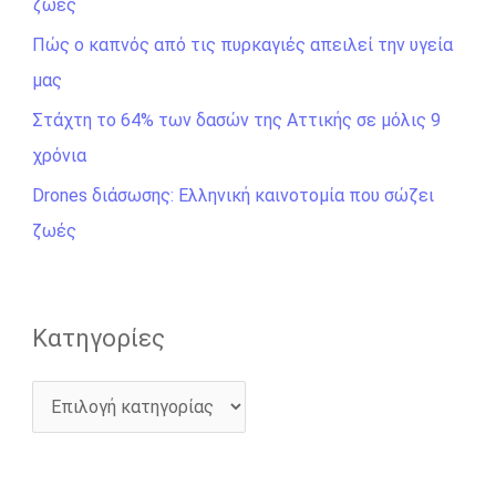
ζωές
η
σ
Πώς ο καπνός από τις πυρκαγιές απειλεί την υγεία
η
μας
γ
Στάχτη το 64% των δασών της Αττικής σε μόλις 9
ι
χρόνια
α
Drones διάσωσης: Ελληνική καινοτομία που σώζει
:
ζωές
Kατηγορίες