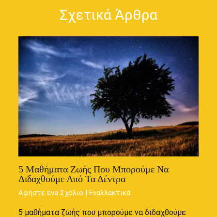
Σχετικά Άρθρα
5 Μαθήματα Ζωής Που Μπορούμε Να
Διδαχθούμε Από Τα Δέντρα
Αφήστε ένα Σχόλιο
|
Εναλλακτικά
5 μαθήματα ζωής που μπορούμε να διδαχθούμε