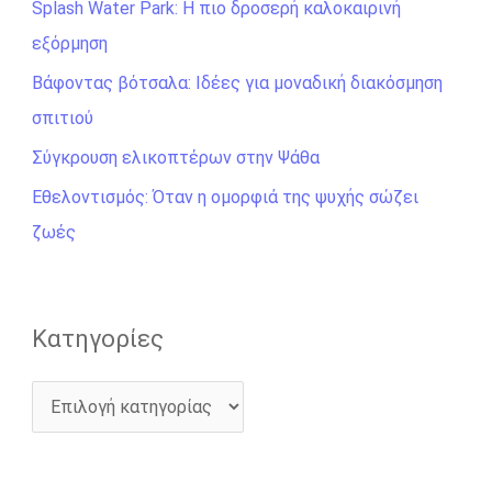
Splash Water Park: Η πιο δροσερή καλοκαιρινή
τ
εξόρμηση
η
σ
Βάφοντας βότσαλα: Ιδέες για μοναδική διακόσμηση
η
σπιτιού
γ
Σύγκρουση ελικοπτέρων στην Ψάθα
ι
Εθελοντισμός: Όταν η ομορφιά της ψυχής σώζει
α
ζωές
:
Kατηγορίες