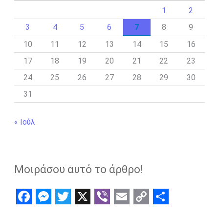
1
2
3
4
5
6
7
8
9
10
11
12
13
14
15
16
17
18
19
20
21
22
23
24
25
26
27
28
29
30
31
« Ιούλ
Μοιράσου αυτό το άρθρο!
F
M
T
X
V
E
C
S