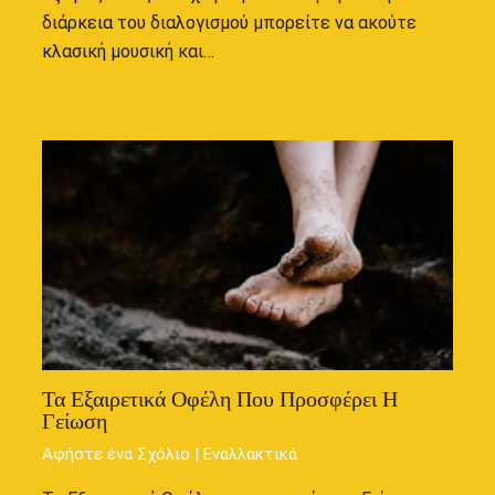
διάρκεια του διαλογισμού μπορείτε να ακούτε
κλασική μουσική και…
Τα Εξαιρετικά Οφέλη Που Προσφέρει Η
Γείωση
Αφήστε ένα Σχόλιο
|
Εναλλακτικά