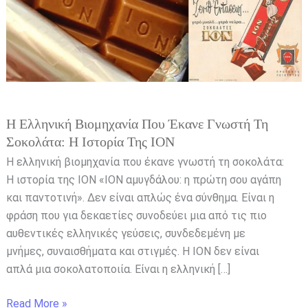
γνωστή
τη
σοκολάτα:
Η
ιστορία
της
ΙΟΝ
Η Ελληνική Βιομηχανία Που Έκανε Γνωστή Τη
Σοκολάτα: Η Ιστορία Της ΙΟΝ
Η ελληνική βιομηχανία που έκανε γνωστή τη σοκολάτα:
Η ιστορία της ΙΟΝ «ΙΟΝ αμυγδάλου: η πρώτη σου αγάπη
και παντοτινή». Δεν είναι απλώς ένα σύνθημα. Είναι η
φράση που για δεκαετίες συνοδεύει μια από τις πιο
αυθεντικές ελληνικές γεύσεις, συνδεδεμένη με
μνήμες, συναισθήματα και στιγμές. Η ΙΟΝ δεν είναι
απλά μια σοκολατοποιία. Είναι η ελληνική […]
Read More »