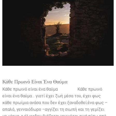
πρωινό
είναι
ένα
θαύμα
Κάθε Πρωινό Είναι Ένα Θαύμα
Κάθε πρωινό είναι ένα θαύμα Κάθε πρωινό
είναι ένα θαύμα… γιατί έχει ζωή μέσα του, έχει φως
κάθε πρωίμια ανάσα που δεν έχει ξαναδοθεί.ένα φως –
απαλό, γενναιόδωρο –αγγίζει τη σιωπή και τη γεμίζει