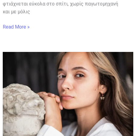
φτιάχνεται εύκολα στο σπίτι, χωρίς παγωτομηχανή
και με μόλις
Read More »
Ένστικτο:
Να
το
εμπιστεύεστε
ή
όχι;