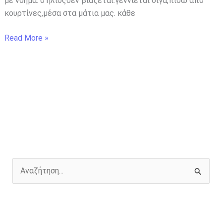
με νόημα. ο ήλιοςδεν βιάζεται.γεννιέται σιγά,πίσω από
κουρτίνες,μέσα στα μάτια μας. κάθε
Read More »
Α
ν
α
ζ