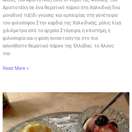
Αριστοτέλη σε ένα θεματικό πάρκο στη Χαλκιδική Ένα
μοναδικό ταξίδι γνώσης και εμπειρίας στη γενέτειρα
του φιλοσόφου Στην καρδιά της Χαλκιδικής, μόλις λίγα
χιλιόμετρα από τα αρχαία Στάγειρα, η επιστήμη, η
φιλοσοφία και η φύση συναντιούνται στο πιο
ασυνήθιστο θεματικό πάρκο της Ελλάδας: το Άλσος
του
Read More »
Σπιτικό
παγωτό
καϊμάκι
με
3