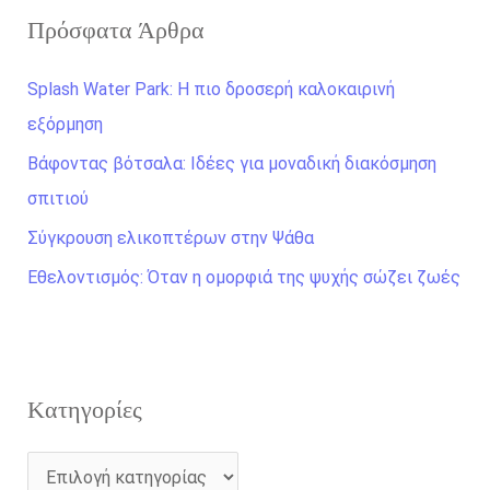
Πρόσφατα Άρθρα
ή
τ
Splash Water Park: Η πιο δροσερή καλοκαιρινή
η
εξόρμηση
σ
Βάφοντας βότσαλα: Ιδέες για μοναδική διακόσμηση
η
σπιτιού
γ
Σύγκρουση ελικοπτέρων στην Ψάθα
ι
α
Εθελοντισμός: Όταν η ομορφιά της ψυχής σώζει ζωές
:
Kατηγορίες