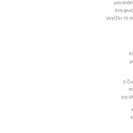
μια ανάσ
ένα φως
αγγίζει τη σ
π
μ
η ζω
σ
για ό
κ