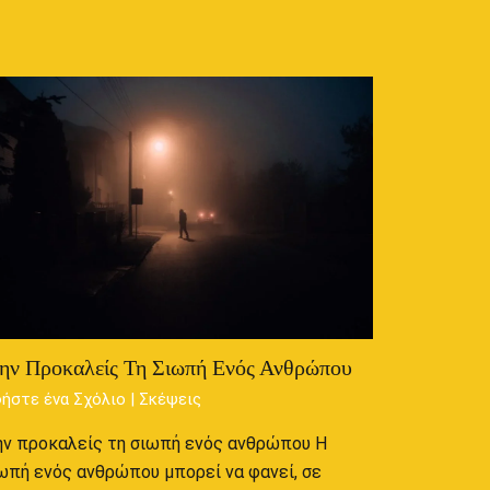
ην Προκαλείς Τη Σιωπή Ενός Ανθρώπου
ήστε ένα Σχόλιο
|
Σκέψεις
ν προκαλείς τη σιωπή ενός ανθρώπου Η
ωπή ενός ανθρώπου μπορεί να φανεί, σε