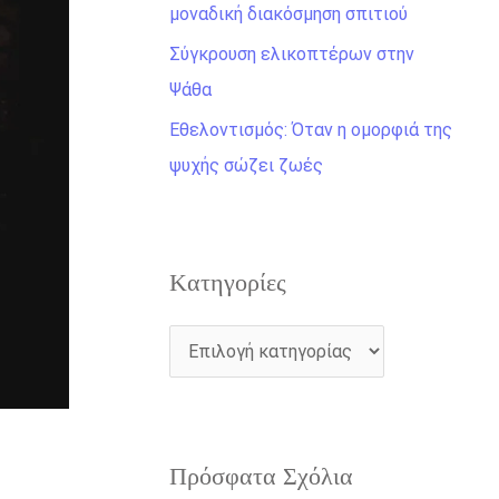
η
μοναδική διακόσμηση σπιτιού
γ
Σύγκρουση ελικοπτέρων στην
ι
Ψάθα
α
Εθελοντισμός: Όταν η ομορφιά της
:
ψυχής σώζει ζωές
Kατηγορίες
Πρόσφατα Σχόλια