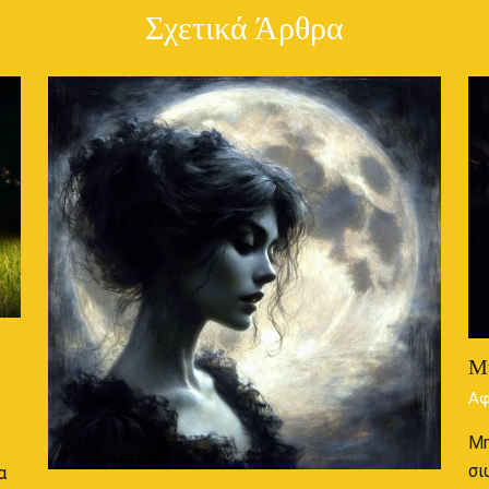
Σχετικά Άρθρα
Μ
Αφ
Μη
σι
α