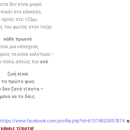
οτα δεν είναι μικρό.
 πουλί στο κάγκελο,
ο αχνός στο τζάμι,
ς του φωτός στον τοίχο.
κάθε πρωινό
ίναι μια υπόσχεση
ρείς να είσαι καλύτερα –
ιο πολύ, απλώς πιο
εσύ
.
ζωή είναι
το πρώτο φως
 δεν ζητά τίποτα –
μόνο να το δεις.
https://www.facebook.com/profile.php?id=61574820057874
κ
η χάνεις τίποτα!