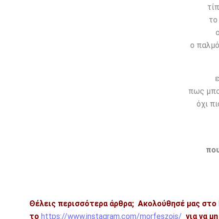
τίπ
το
ο παλμό
ε
πως μπο
όχι π
που
Θέλεις περισσότερα άρθρα;
Ακολούθησέ μας στο
το
https://www.instagram.com/morfeszois/
για να μ