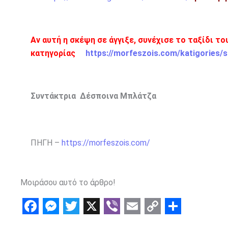
Αν αυτή η σκέψη σε άγγιξε, συνέχισε το ταξίδι τ
κατηγορίας
https://morfeszois.com/katigories/s
Συντάκτρια Δέσποινα Μπλάτζα
ΠΗΓΗ –
https://morfeszois.com/
Μοιράσου αυτό το άρθρο!
F
M
T
X
V
E
C
S