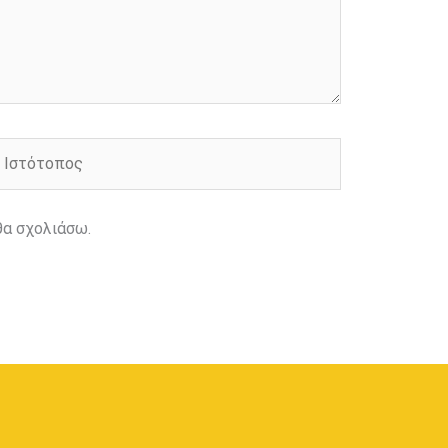
στότοπος
θα σχολιάσω.