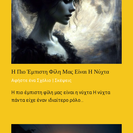
Η Πιο Έμπιστη Φίλη Μας Είναι Η Νύχτα
Αφήστε ένα Σχόλιο
|
Σκέψεις
Η πιο έμπιστη φίλη μας είναι η νύχτα Η νύχτα
πάντα είχε έναν ιδιαίτερο ρόλο…