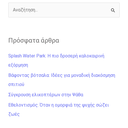
k
e
k
r
Α
ν
α
ζ
Πρόσφατα άρθρα
ή
Splash Water Park: Η πιο δροσερή καλοκαιρινή
τ
εξόρμηση
η
σ
Βάφοντας βότσαλα: Ιδέες για μοναδική διακόσμηση
η
σπιτιού
γ
Σύγκρουση ελικοπτέρων στην Ψάθα
ι
Εθελοντισμός: Όταν η ομορφιά της ψυχής σώζει
α
ζωές
: