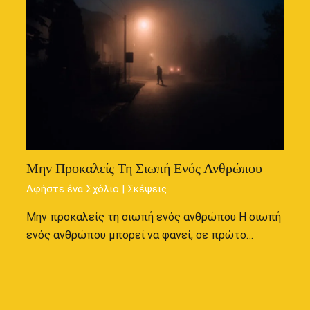
Μην Προκαλείς Τη Σιωπή Ενός Ανθρώπου
Αφήστε ένα Σχόλιο
|
Σκέψεις
Μην προκαλείς τη σιωπή ενός ανθρώπου Η σιωπή
ενός ανθρώπου μπορεί να φανεί, σε πρώτο…