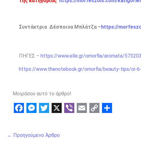
της κατηγορίας
https://morfeszois.com/katigorie
Συντάκτρια Δέσποινα Μπλάτζα –
https://morfesz
ΠΗΓΕΣ –
https://www.elle.gr/omorfia/aromata/57320
https://www.thenotebook.gr/omorfia/beauty-tips/oi-6-
Μοιράσου αυτό το άρθρο!
F
M
T
X
V
E
C
S
a
e
w
i
m
o
h
←
Προηγούμενο Άρθρο
c
s
i
b
a
p
a