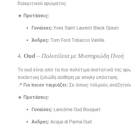
διακριτικού αρώματος.
🔹 Προτάσεις:
Γυναίκες:
Yves Saint Laurent Black Opium
Άνδρες:
Tom Ford Tobacco Vanille
4.
Oud
–
Πολυτέλεια με Μυστηριώδη Πνοή
Το oud είναι από τα πιο πολύτιμα συστατικά της αρ
πικάντικη ξυλώδη αίσθηση με smoky υπόσταση.
📍
Για ποιον ταιριάζει:
Σε όσους τολμούν, αναζητούν
🔹 Προτάσεις:
Γυναίκες:
Lancôme Oud Bouquet
Άνδρες:
Acqua di Parma Oud