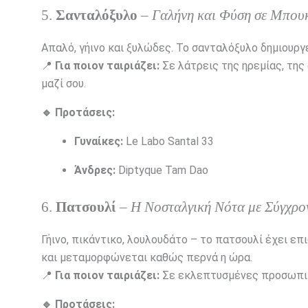
5.
Σανταλόξυλο
–
Γαλήνη και Φύση σε Μπου
Απαλό, γήινο και ξυλώδες. Το σανταλόξυλο δημιουργ
📍
Για ποιον ταιριάζει:
Σε λάτρεις της ηρεμίας, τη
μαζί σου.
🔹 Προτάσεις:
Γυναίκες:
Le Labo Santal 33
Άνδρες:
Diptyque Tam Dao
6.
Πατσουλί
–
Η Νοσταλγική Νότα με Σύγχρ
Γήινο, πικάντικο, λουλουδάτο – το πατσουλί έχει επ
και μεταμορφώνεται καθώς περνά η ώρα.
📍
Για ποιον ταιριάζει:
Σε εκλεπτυσμένες προσωπικ
🔹 Προτάσεις: