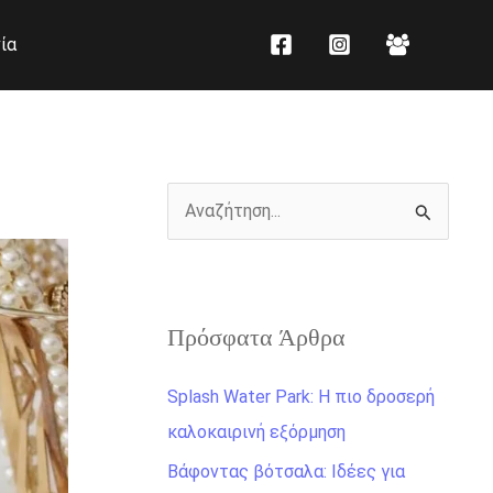
K
Ι
ία
α
σ
τ
τ
η
ο
γ
ρ
ο
ι
Α
ρ
κ
ν
ί
ό
α
ε
ζ
ς
Πρόσφατα Άρθρα
ή
τ
Splash Water Park: Η πιο δροσερή
η
καλοκαιρινή εξόρμηση
σ
Βάφοντας βότσαλα: Ιδέες για