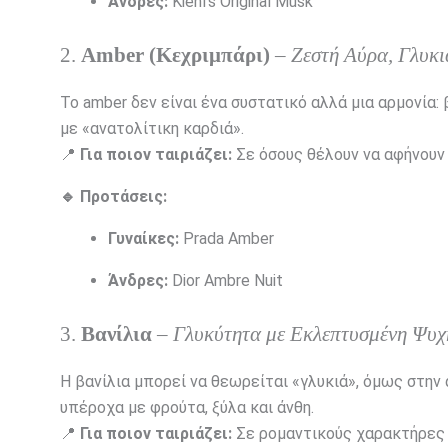
Άνδρες:
Kiehl’s Original Musk
2.
Amber (Κεχριμπάρι)
–
Ζεστή Αύρα, Γλυκ
Το amber δεν είναι ένα συστατικό αλλά μια αρμονία:
με «ανατολίτικη καρδιά».
📍
Για ποιον ταιριάζει:
Σε όσους θέλουν να αφήνουν 
🔹 Προτάσεις:
Γυναίκες:
Prada Amber
Άνδρες:
Dior Ambre Nuit
3.
Βανίλια
–
Γλυκύτητα με Εκλεπτυσμένη Ψυχ
Η βανίλια μπορεί να θεωρείται «γλυκιά», όμως στην
υπέροχα με φρούτα, ξύλα και άνθη.
📍
Για ποιον ταιριάζει:
Σε ρομαντικούς χαρακτήρες 