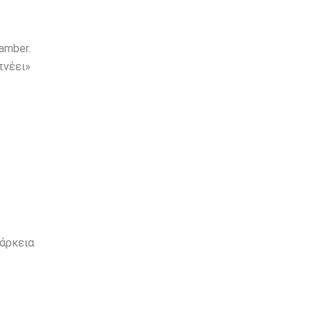
amber.
πνέει»
ιάρκεια