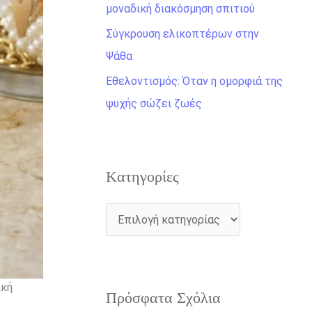
η
μοναδική διακόσμηση σπιτιού
γ
Σύγκρουση ελικοπτέρων στην
ι
Ψάθα
α
Εθελοντισμός: Όταν η ομορφιά της
:
ψυχής σώζει ζωές
Kατηγορίες
ική
Πρόσφατα Σχόλια