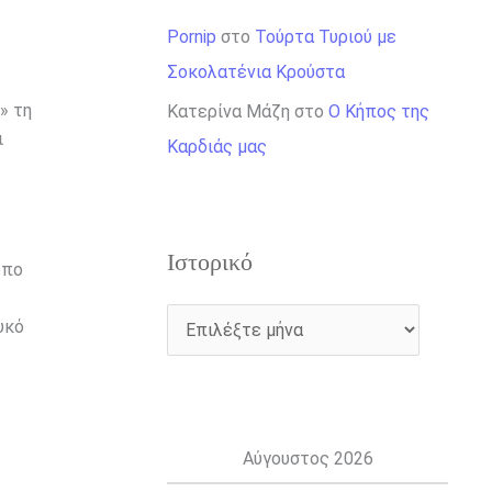
Pornip
στο
Τούρτα Τυριού με
Σοκολατένια Κρούστα
» τη
Κατερίνα Μάζη
στο
Ο Κήπος της
ι
Καρδιάς μας
Ιστορικό
όπο
υκό
Αύγουστος 2026