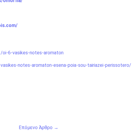
s/omorfia/
ois.com/
3/oi-6-vasikes-notes-aromaton
vasikes-notes-aromaton-esena-poia-sou-tairiazei-perissotero/
Επόμενο Άρθρο
→